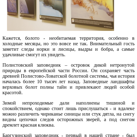
Кажется, болото - необитаемая территория, особенно в
холодные месяцы, но это вовсе не так. Внимательный гость
заметит следы норки и лисицы, выдры и бобра, а самые
удачливые смогут их увидеть.
Полистовский заповедник – островок дикой нетронутой
природы в европейской части России. Он сохраняет часть
древней Полистово-Ловатской болотной системы, чья история
началась более 10 тысяч лет назад. Заповедные ландшафты
верховых болот полны тайн и привлекают людей особой
красотой.
Зимой непроходимые дали наполнены тишиной и
спокойствием, однако стоит лишь прислушаться - и вдалеке
можно различить чириканье синицы или стук дятла, на снегу
видны цепочки следов осторожных зверей, а под снегом
дремлет красная клюква.
Баргузинский заповедник - первый в нашей стране - был