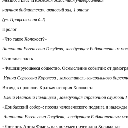
Место: ГБУК «Псковская областная универсальная
научная библиотека», актовый зал, 1 этаж
(ул. Профсоюзная д.2)
Пролог
«Что такое Холокост?»
Антонина Евгеньевна Голубева, заведующая Библиотечным мол
Основная часть
«Фашизирующееся общество. Осмысление событий: от демогра
Ирина Сергеевна Королева , заместитель генерального директ
Взгляд в прошлое. Краткая история Холокоста
Елена Ивановна Галанцева , заведующая справочной службой Г
«Донбасский собор»: поэзия человеческого подвига и надежды
Антонина Евгеньевна Голубева, заведующая Библиотечным мол
«Дневник Анны Франк, как документ очевидца Холокоста»