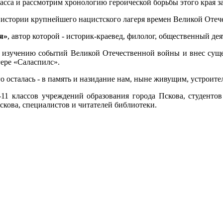
асса и рассмотрим хронологию героической борьбы этого края за
стории крупнейшего нацистского лагеря времен Великой Отеч
я»
, автор которой - историк-краевед, филолог, общественный дея
 изучению событий Великой Отечественной войны и внес суще
гере «Саласпилс».
о осталась - в память и назидание нам, ныне живущим, устроите
11 классов учреждений образования города Пскова, студентов
кова, специалистов и читателей библиотеки.