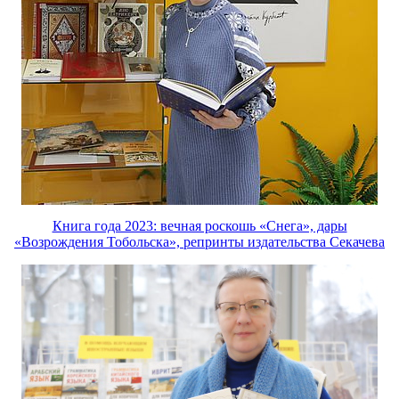
Книга года 2023: вечная роскошь «Снега», дары
«Возрождения Тобольска», репринты издательства Секачева