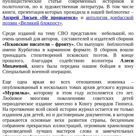
публицистические статьи современных историков и
политологов, но и художественная литература. В том числе
книги, презентация которых проходила в нашей библиотеке –
Андрей Лисьев «Не прощаемся»
и
антология донбасской
поэзии «Великий блокпост»
.
Среди изданий на тему СВО представлен небольшой, но
очень ценный для авторов, составителей и издателей сборник
«Псковские писатели – фронту»
. Он выпущен библиотекой
имени Курбатова в карманном формате. В сборник вошли
тринадцать стихотворений псковских поэтов. В конце
прошлого, благодаря содействию волонтера
Алеси
Михачевой
, книга была передана нашим бойцам в зону
Специальной военной операции.
Еще одна яркая во всех отношениях новинка –
опубликованный в нескольких томах архив детского журнала
«Мурзилка»
, которому в этом году исполняется сто лет.
Любимое многими поколениями советских детей
периодическое издание занесено в Книгу рекордов Гиннеса.
На протяжение всей своей истории журнал остается не только
изданием для детей, но и достоверным документом, в котором
отражаются основные вехи развития страны, бесценным
собранием прекрасных иллюстраций, огромным хранилищем
произведений лучших мастеров слова и замечательных