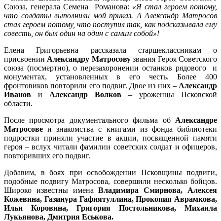
Союза, генерала Семена Романова:
«Я стал героем потому,
что солдаты выполнили мой приказ. А Александр Матросов
стал героем потому, что поступил так, как подсказывала ему
совесть, он был один на один с самим собой»!
Елена Григорьевна рассказала старшеклассникам о
присвоении
Александру Матросову
звания Героя Советского
союза (посмертно), о перезахоронении останков рядового и
монументах, установленных в его честь. Более 400
фронтовиков повторили его подвиг. Двое из них –
Александр
Иванов
и
Александр Волков
– уроженцы Псковской
области.
После просмотра документального фильма об
Александре
Матросове
и знакомства с книгами из фонда библиотеки
подростки приняли участие в акции, посвященной памяти
героя – вслух читали фамилии советских солдат и офицеров,
повторивших его подвиг.
Добавим, в боях при освобождении Псковщины подвиги,
подобные подвигу Матросова, совершили несколько бойцов.
Широко известны имена
Владимира Смирнова, Алексея
Кожевина, Газинура Гафиятуллина, Прокопия Аврамкова,
Ильи Коровина, Григория Постольникова, Михаила
Лукьянова, Дмитрия Еськова.