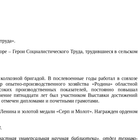
труда».
оре – Герои Социалистического Труда, трудившиеся в сельском
колхозной бригадой. В послевоенные годы работал в совхозе
р опытно-производственного хозяйства «Родина» областной
соких производственных показателей, постоянно повышал
ечение пятнадцати лет был участником Выставки достижений
, отмечен дипломами и почетными грамотами.
а Ленина и золотой медали «Серп и Молот». Награжден орденом
.
астная универсальная научная библиотека», отдел технико-