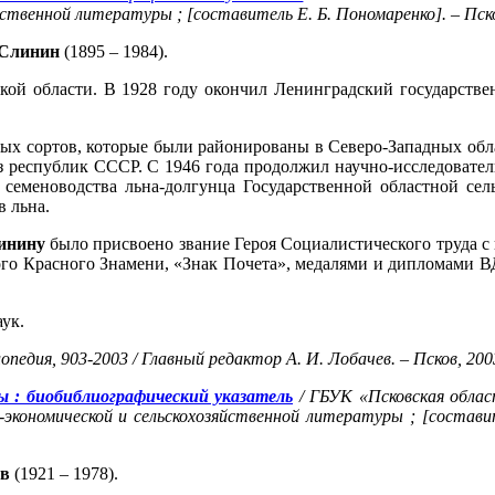
ственной литературы ; [составитель Е. Б. Пономаренко]. – Псков
Слинин
(1895 – 1984).
ской области. В 1928 году окончил Ленинградский государств
ных сортов, которые были районированы в Северо-Западных об
из республик СССР. С 1946 года продолжил научно-исследовател
семеноводства льна-долгунца Государственной областной сел
 льна.
инину
было присвоено звание Героя Социалистического труда с
ого Красного Знамени, «Знак Почета», медалями и дипломами 
ук.
педия, 903-2003 / Главный редактор А. И. Лобачев. – Псков, 200
ы : биобиблиографический указатель
/ ГБУК «Псковская облас
экономической и сельскохозяйственной литературы ; [составите
ов
(1921 – 1978).