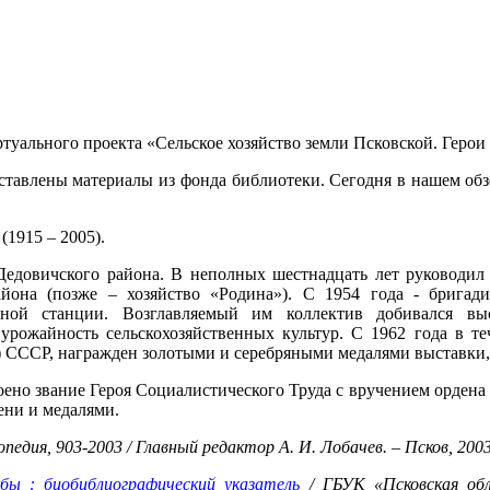
уального проекта «Сельское хозяйство земли Псковской. Герои 
ставлены материалы из фонда библиотеки. Сегодня в нашем обз
ч
(1915 – 2005).
Дедовичского района. В неполных шестнадцать лет руководил 
йона (позже – хозяйство «Родина»). С 1954 года - бригади
ытной станции. Возглавляемый им коллектив добивался вы
урожайность сельскохозяйственных культур. С 1962 года в т
) СССР, награжден золотыми и серебряными медалями выставки
оено звание Героя Социалистического Труда с вручением орден
ени и медалями.
педия, 903-2003 / Главный редактор А. И. Лобачев. – Псков, 2003
бы : биобиблиографический указатель
/ ГБУК «Псковская обл