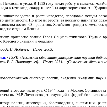
 Псковского уезда. В 1958 году начал работу в сельском хозяйс
 года в течение двенадцати лет был директором совхоза «Ударн
в животноводстве и растениеводстве, передовые методы орга
о деятельности. По итогам работы за восьмую пятилетку совх
изводства достиг 68 процентов. Хозяйство трижды отмечалось
раждено отденом Ленина.
нову присвоено звание Героя Социалистического Труда с в
о Красного Знамени и медалями.
р А. И. Лобачев. – Псков, 2003.
тель
/ ГБУК «Псковская областная универсальная научная библи
ь Е. Б. Пономаренко]. – Псков, 2014. – (Сельское хозяйство земл
основоположников биогеоценологии, академик Академии наук
ений этого же института. С 1944 года – в Москве. Организовал 
ситета им. М.В.Ломоносова, заведующий кафедрой ботанической
оценологии, лесоведения, болотоведения, систематики расте