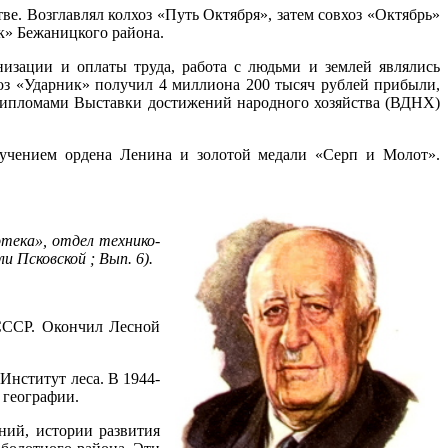
тве. Возглавлял колхоз «Путь Октября», затем совхоз «Октябрь»
ик» Бежаницкого района.
низации и оплаты труда, работа с людьми и землей являлись
оз «Ударник» получил 4 миллиона 200 тысяч рублей прибыли,
 дипломами Выставки достижений народного хозяйства (ВДНХ)
ручением ордена Ленина и золотой медали «Серп и Молот».
отека», отдел технико-
и Псковской ; Вып. 6).
 СССР. Окончил Лесной
Институт леса. В 1944-
 географии.
ний, истории развития