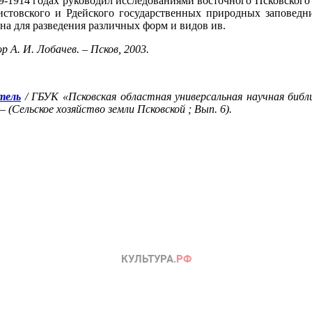
9-1914 годах руководил исследованиями восточного Псковского
истовского и Рдейского государственных природных заповед
а для разведения различных форм и видов ив.
 А. И. Лобачев. – Псков, 2003.
тель
/ ГБУК «Псковская областная универсальная научная библи
 (Сельское хозяйство земли Псковской ; Вып. 6).