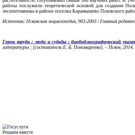
растительности. Опубликовал свыше 500 научных работ. В 190
работы послужили теоретической основой для создания Пол
лесопитомника в районе поселка Карамышево Псковского район
Источник: Псковская энциклопедия, 903-2003 / Главный редактор
Герои труда : люди и судьбы : биобиблиографический указа
литературы ; [составитель Е. Б. Пономаренко]. – Псков, 2014. –
Решаем вместе