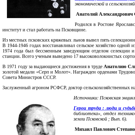
экономической и сельскохозяй
Анатолий Александрович
Родился в Ростове Ярослав
институт и стал работать на Псковщине.
Из местных псковских кряжевых льнов вывел пять селекцион
В 1944-1946 годах восстанавливал сельское хозяйство одной 
1974 года был бессменным заведующим отделом селекции и 
станции. Всего ученым выведено 17 высоковолокнистых сортов
В 1971 году за выдающиеся достижения в труде
Анатолию Сл
золотой медали «Серп и Молот». Награжден орденами Трудов
Совета Министров СССР.
Заслуженный агроном РСФСР, доктор сельскохозяйственных на
Источники: Псковская энцикло
Герои труда : люди и судьб
библиотека», отдел технико-
земли Псковской ; Вып. 6).
Михаил Павлович
Степан