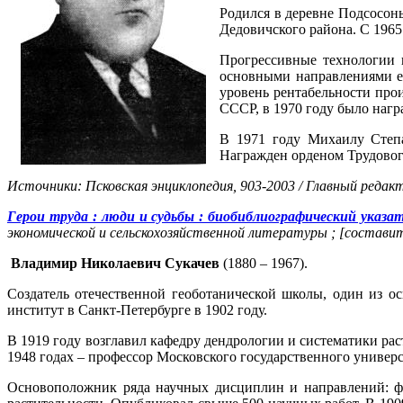
Родился в деревне Подсосонье
Дедовичского района. С 1965
Прогрессивные технологии 
основными направлениями ег
уровень рентабельности про
СССР, в 1970 году было наг
В 1971 году Михаилу Степа
Награжден орденом Трудовог
Источники: Псковская энциклопедия, 903-2003 / Главный редакто
Герои труда : люди и судьбы : биобиблиографический указа
экономической и сельскохозяйственной литературы ; [составител
Владимир Николаевич
Сукачев
(1880 – 1967).
Создатель отечественной геоботанической школы, один из 
институт в Санкт-Петербурге в 1902 году.
В 1919 году возглавил кафедру дендрологии и систематики раст
1948 годах – профессор Московского государственного универ
Основоположник ряда научных дисциплин и направлений: фит