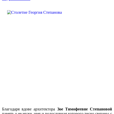
Благодаря вдове архитектора
Зое Тимофеевне Степановой
память о ее муже, имя и родословная которого тесно связаны с