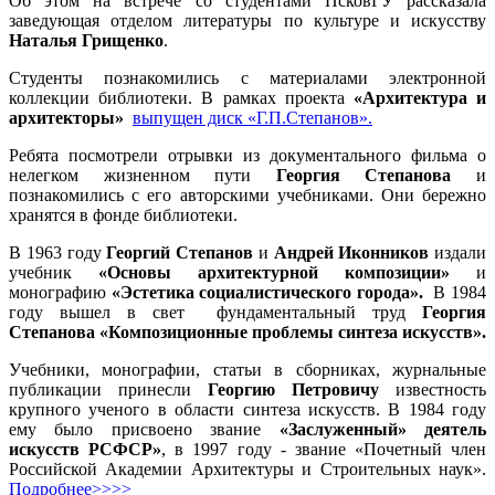
Об этом на встрече со студентами ПсковГУ рассказала
заведующая отделом литературы по культуре и искусству
Наталья Грищенко
.
Студенты познакомились с материалами электронной
коллекции библиотеки. В рамках проекта
«Архитектура и
архитекторы»
выпущен диск «Г.П.Степанов».
Ребята посмотрели отрывки из документального фильма о
нелегком жизненном пути
Георгия Степанова
и
познакомились с его авторскими учебниками. Они бережно
хранятся в фонде библиотеки.
В 1963 году
Георгий Степанов
и
Андрей Иконников
издали
учебник
«Основы архитектурной композиции»
и
монографию
«Эстетика социалистического города».
В 1984
году вышел в свет фундаментальный труд
Георгия
Степанова «Композиционные проблемы синтеза искусств».
Учебники, монографии, статьи в сборниках, журнальные
публикации принесли
Георгию Петровичу
известность
крупного ученого в области синтеза искусств. В 1984 году
ему было присвоено звание
«Заслуженный» деятель
искусств РСФСР»
, в 1997 году - звание «Почетный член
Российской Академии Архитектуры и Строительных наук».
Подробнее>>>>