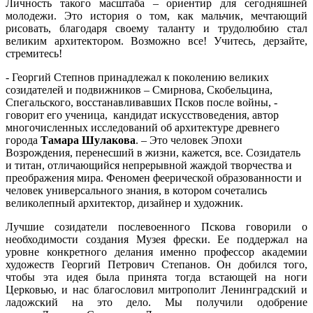
Личность такого масштаба – ориентир для сегодняшней
молодежи. Это история о том, как мальчик, мечтающий
рисовать, благодаря своему таланту и трудолюбию стал
великим архитектором. Возможно все! Учитесь, дерзайте,
стремитесь!
- Георгий Степнов принадлежал к поколению великих
созидателей и подвижников – Смирнова, Скобельцина,
Спегальского, восстанавливавших Псков после войны, -
говорит его ученица, кандидат искусствоведения, автор
многочисленных исследований об архитектуре древнего
города
Тамара Шулакова
. – Это человек Эпохи
Возрождения, перенесший в жизни, кажется, все. Созидатель
и титан, отличающийся непрерывной жаждой творчества и
преображения мира. Феномен феерической образованности и
человек универсального знания, в котором сочетались
великолепный архитектор, дизайнер и художник.
Лучшие созидатели послевоенного Пскова говорили о
необходимости создания Музея фрески. Ее поддержал на
уровне конкретного делания именно профессор академии
художеств Георгий Петрович Степанов. Он добился того,
чтобы эта идея была принята тогда встающей на ноги
Церковью, и нас благословил митрополит Ленинградский и
ладожский на это дело. Мы получили одобрение