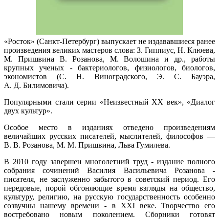
«Росток» (Санкт-Петербург) выпускает не издававшиеся ранее
произведения великих мастеров слова: З. Гиппиус, Н. Клюева,
М. Пришвина В. Розанова, М. Волошина и др., работы
крупных ученых - бактериологов, физиологов, биологов,
экономистов (С. Н. Виноградского, Э. С. Бауэра,
А. Д. Билимовича).
Популярными стали серии «Неизвестный ХХ век», «Диалог
двух культур».
Особое место в изданиях отведено произведениям
величайших русских писателей, мыслителей, философов —
В. В. Розанова, М. М. Пришвина, Льва Гумилева.
В 2010 году завершен многолетний труд - издание полного
собрания сочинений Василия Васильевича Розанова -
писателя, не заслуженно забытого в советский период. Его
передовые, порой обгоняющие время взгляды на общество,
культуру, религию, на русскую государственность особенно
созвучны нашему времени - в XXI веке. Творчество его
востребовано новым поколением. Сборники готовят