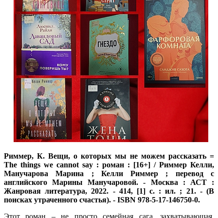
Риммер, К. Вещи, о которых мы не можем рассказать =
The things we cannot say : роман : [16+] / Риммер Келли,
Манучарова Марина ; Келли Риммер ; перевод с
английского Марины Манучаровой. - Москва : АСТ :
Жанровая литература, 2022. - 414, [1] с. : ил. ; 21. - (В
поисках утраченного счастья). - ISBN 978-5-17-146750-0.
Этот роман – не просто семейная сага, захватывающая,