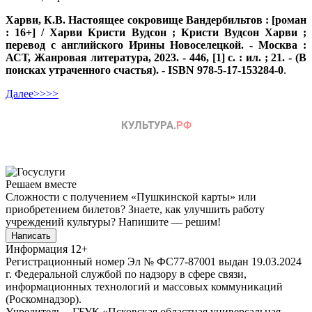
Харви, К.В. Настоящее сокровище Вандербильтов : [роман
: 16+] / Харви Кристи Вудсон ; Кристи Вудсон Харви ;
перевод с английского Ирины Новоселецкой. - Москва :
АСТ, Жанровая литература, 2023. - 446, [1] с. : ил. ; 21. - (В
поисках утраченного счастья). - ISBN 978-5-17-153284-0
.
Далее>>>>
Решаем вместе
Сложности с получением «Пушкинской карты» или
приобретением билетов? Знаете, как улучшить работу
учреждений культуры?
Напишите — решим!
Написать
Информация
12+
Регистрационный номер Эл № ФС77-87001 выдан 19.03.2024
г. Федеральной службой по надзору в сфере связи,
информационных технологий и массовых коммуникаций
(Роскомнадзор).
Учредитель – ГБУК «Псковская областная универсальная