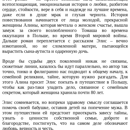
всепоглощающая, эмоциональная история о любви, разбитом
сердце, стойкости, вере в себя и надежде на лучшие времена,
даже если в душе мрак и глухая чернота. История
повествования начинается от лица молодой, прекрасной
женщины Алины, которая мечтала о женском счастье, вышла
замуж за своего возлюбленного Томаша во времена
оккупации в Польше, во время Второй мировой войны.
Дальше роман переплетается с рассказом Элис – вечно
измотанной, но не сломленной матери, пытающейся
вырастить сына-аутиста и одаренную дочь.
Вроде бы судьбы двух поколений никак не связаны,
сюжетные линии, казалось бы идут параллельно, но автор так
точно, тонко и филигранно нас подводит к общему началу, к
семейной реликвии, тайне, которую нужно разгадать. Для
этого Алина просит Элис поехать в путешествие в Польшу,
чтобы как раз-таки уладить дело, связанное с семейным
секретом, который женщина хранила почти 80 лет.
Элис сомневается, но вопреки здравому смыслу соглашается
помочь своей бабушке, оставив детей на попечение мужа. В
этом путешествии ей предстоит приоткрыть завесу тайны,
узнать о ценности собственной семьи, доброте и
благородстве, постигнуть, что на самом деле обозначают
любовь, верность и честь.