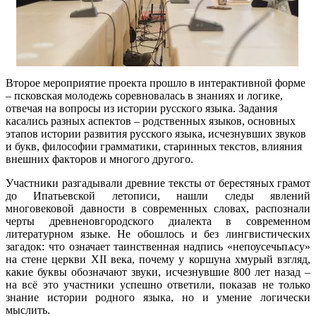
Второе мероприятие проекта прошло в интерактивной форме
– псковская молодежь соревновалась в знаниях и логике,
отвечая на вопросы из истории русского языка. Задания
касались разных аспектов – родственных языков, основных
этапов истории развития русского языка, исчезнувших звуков
и букв, философии грамматики, старинных текстов, влияния
внешних факторов и многого другого.
Участники разгадывали древние тексты от берестяных грамот
до Ипатьевской летописи, нашли следы явлений
многовековой давности в современных словах, распознали
черты древненовгородского диалекта в современном
литературном языке. Не обошлось и без лингвистических
загадок: что означает таинственная надпись «непоусечьпѧсу»
на стене церкви XII века, почему у коршуна хмурый взгляд,
какие буквы обозначают звуки, исчезнувшие 800 лет назад –
на всё это участники успешно ответили, показав не только
знание истории родного языка, но и умение логически
мыслить.