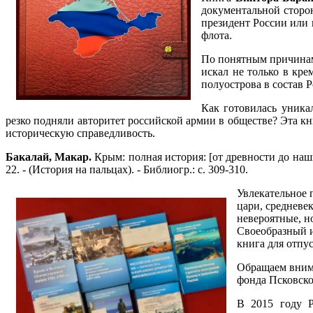
документальной сторон
президент России или
флота.
По понятным причинам 
искал не только в кре
полуострова в состав 
Как готовилась уника
резко подняли авторитет российской армии в обществе? Эта 
историческую справедливость.
Бакалай, Макар.
Крым: полная история: [от древности до наших
22. - (История на пальцах). - Библиогр.: с. 309-310.
Увлекательное 
цари, средневе
невероятные, н
Своеобразный и
книга для отпу
Обращаем внима
фонда Псковско
В 2015 году 