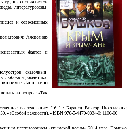
ая группа специалистов
оведы, литературоведы,
писцев и современных
ксандрович; Александр
неизвестных фактов и
полуостров - сказочный,
ть, любовь и романтика,
повторимое Ласточкино
тветить на вопрос: «Так
ественное исследование: [16+] / Баранец Виктор Николаевич;
; 30. - (Особой важности). - ISBN 978-5-4470-0334-0: 1100-00.
твенным исследованием «крымской весны» 2014 года. Помимо