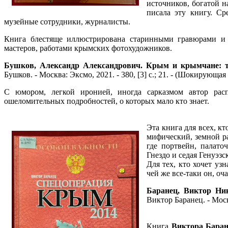
источников, богатой н
писала эту книгу. Ср
музейные сотрудники, журналисты.
Книга блестяще иллюстрирована старинными гравюрами и
мастеров, работами крымских фотохудожников
Бушков, Александр Александрович. Крым и крымчане: т
Бушков. - Москва: Эксмо, 2021. - 380, [3] с.; 21. - (Шокирующая
С юмором, легкой иронией, иногда сарказмом автор рас
ошеломительных подробностей, о которых мало кто знает.
Эта книга для всех, к
мифический, земной ра
где портвейн, палато
Гнездо и седая Генуэз
Для тех, кто хочет уз
чей же все-таки он, о
Баранец, Виктор Ни
Виктор Баранец. - Москв
Книга
Виктора Бара