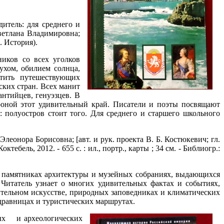
дитель: для среднего и
ветлана Владимировна;
. История).
иков со всех уголков
ухом, обилием солнца,
тить путешествующих
ских стран. Всех манит
антийцев, генуэзцев. В
роной этот удивительный край. Писатели и поэты посвящают
: полуостров стоит того. Для среднего и старшего школьного
еонора Борисовна; [авт. и рук. проекта В. Б. Костюкевич; гл.
ктебель, 2012. - 655 с. : ил., портр., карты ; 34 см. - Библиогр.:
е, памятниках архитектуры и музейных собраниях, выдающихся
 Читатель узнает о многих удивительных фактах и событиях,
ительном искусстве, природных заповедниках и климатических
здравницах и туристических маршрутах.
ных и археологических