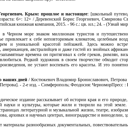
Георгиевич. Крым: прошлое и настоящее
: [школьный путево
озраста: 6+: 12+ / Деревенский Борис Георгиевич, Смирнова С
ийская книжная компания, 2015. - 96 с.: цв. ил.; 24. - (Узнай мир
 в Черном море знаком миллионам туристов и путешественн
ье привлекает к себе неповторимым климатом, целебным возд
рем и уникальной красотой пейзажей. Здесь можно встре
, американцев, австралийцев и даже гостей из знойных африкан
езапамятные времена он притягивал к себе греков, римлян, виз
любиться. Редкий художник в своем творчестве обходит сто
оизведения, не устают воспевать его красоты. И это понятно
о наших дней
/ Костюкевич Владимир Брониславович, Петрова Эл
. Петрова]. - 2-е изд. - Симферополь; Феодосия: ЧерноморПресс : Ко
дическое издание рассказывает об истории края и его природ
ой науки и культуры, которые жили и творили на этой земле.
страницах литературной и музыкальной жизни, театре, изобраз
ова, архивах и научных центрах, виноградарстве и виноделии, 
ат материалы разнообразных документальных, повествователь