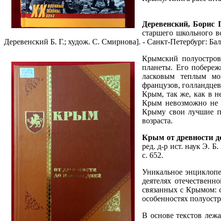
Деревенский, Борис 
старшего школьного в
Деревенский Б. Г.; худож. С. Смирнова]. - Санкт-Петербург: Балт
Крымский полуостров
планеты. Его побереж
ласковым теплым мо
французов, голландцев
Крым, так же, как в н
Крым невозможно не в
Крыму свои лучшие пр
возраста.
Крым от древности д
ред. д-р ист. наук Э. Б
с. 652.
Уникальное энциклопе
деятелях отечественн
связанных с Крымом: 
особенностях полуостр
В основе текстов леж