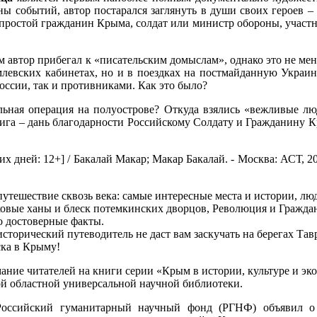
ы событий, автор постарался заглянуть в души своих героев –
 простой гражданин Крыма, солдат или министр обороны, участ
автор прибегал к «писательским домыслам», однако это не мен
млевских кабинетах, но и в поездках на постмайданную Украин
России, так и противниками. Как это было?
льная операция на полуострове? Откуда взялись «вежливые лю
книга – дань благодарности Российскому Солдату и Гражданину
 дней: 12+] / Бакалай Макар; Макар Бакалай. - Москва: АСТ, 2023.
путешествие сквозь века: самые интересные места и истории, лю
ковые ханы и блеск потемкинских дворцов, Революция и Граждан
о достоверные факты.
сторический путеводитель не даст вам заскучать на берегах Та
ска в Крыму!
ние читателей на книги серии «Крым в истории, культуре и эк
й областной универсальной научной библиотеки.
Российский гуманитарный научный фонд (РГНФ) объявил о 