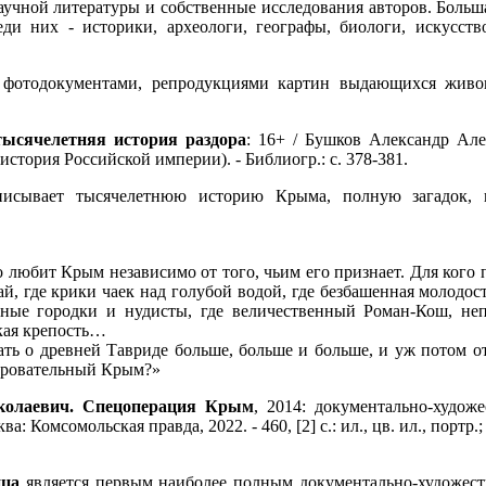
аучной литературы и собственные исследования авторов. Больш
еди них - историки, археологи, географы, биологи, искусств
 фотодокументами, репродукциями картин выдающихся живо
.
ысячелетняя история раздора
: 16+ / Бушков Александр Але
 история Российской империи). - Библиогр.: с. 378-381.
писывает тысячелетнюю историю Крыма, полную загадок, 
то любит Крым независимо от того, чьим его признает. Для кого 
й, где крики чаек над голубой водой, где безбашенная молодос
чные городки и нудисты, где величественный Роман-Кош, не
ская крепость…
нать о древней Тавриде больше, больше и больше, и уж потом о
чаровательный Крым?»
колаевич. Спецоперация Крым
, 2014: документально-худож
а: Комсомольская правда, 2022. - 460, [2] с.: ил., цв. ил., портр.
нца
является первым наиболее полным документально-художес