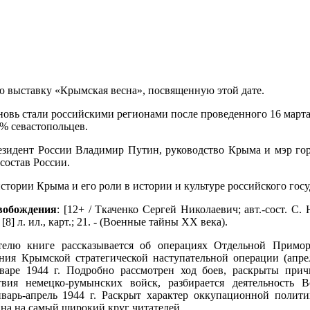
ю выставку «Крымская весна», посвященную этой дате.
овь стали российскими регионами после проведенного 16 марта
% севастопольцев.
резидент России Владимир Путин, руководство Крыма и мэр го
состав России.
истории Крыма и его роли в истории и культуре российского гос
вобождения
: [12+ / Ткаченко Сергей Николаевич; авт.-сост. С. 
., [8] л. ил., карт.; 21. - (Военные тайны XX века).
телю книге рассказывается об операциях Отдельной Примо
ния Крымской стратегической наступательной операции (апрель
варе 1944 г. Подробно рассмотрен ход боев, раскрыты прич
вия немецко-румынских войск, разбирается деятельность В
варь-апрель 1944 г. Раскрыт характер оккупационной полит
на на самый широкий круг читателей.