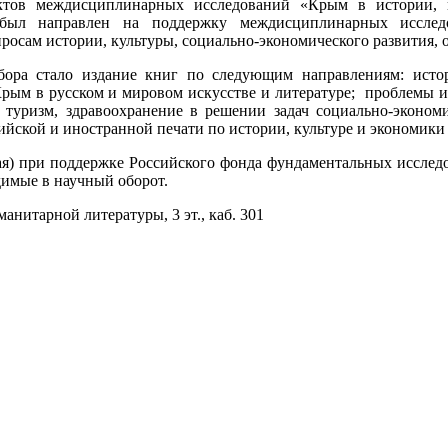
ктов междисциплинарных исследований «Крым в истории, 
был направлен на поддержку междисциплинарных исслед
росам истории, культуры, социально-экономического развития, 
тбора стало издание книг по следующим направлениям: ист
Крым в русском и мировом искусстве и литературе; проблемы и
 туризм, здравоохранение в решении задач социально-эконом
сийской и иностранной печати по истории, культуре и экономики
я) при поддержке Российского фонда фундаментальных исследо
димые в научный оборот.
нитарной литературы, 3 эт., каб. 301