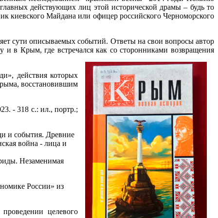
 главных действующих лиц этой исторической драмы – будь то
ник киевского Майдана или офицер российского Черноморского
яет сути описываемых событий. Ответы на свои вопросы автор
у и в Крым, где встречался как со сторонниками возвращения
ди», действия которых
 Крыма, восстановившим
 - 318 с.: ил., портр.;
ди и события. Древние
ская война - лица и
вриды. Незаменимая
ономике России» из
проведении целевого