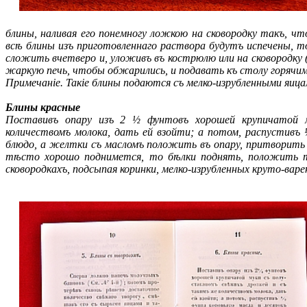
блины, наливая его понемногу ложкою на сковородку такъ, ч
всѣ блины изъ приготовленнаго раствора будутъ испечены, т
сложить вчетверо и, уложивъ въ кострюлю или на сковородку 
жаркую печь, чтобы обжарились, и подавать къ столу горячим
Примечанiе. Такiе блины подаются съ мелко-изрубленными яица
Блины красные
Поставивъ опару изъ 2 ½ фунтовъ хорошей крупичатой 
количествомъ молока, дать ей взойти; а потом, распустивъ
блюдо, а желтки съ масломъ положить въ опару, притворить 
тѣсто хорошо поднимется, то бѣлки поднять, положить туд
сковородкахъ, подсыпая коринки, мелко-изрубленных круто-варен