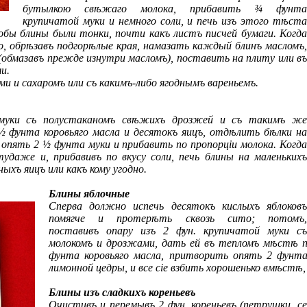
бутылкою свѣжаго молока, прибавить ¾ фунта
крупичатой муки и немного соли, и печь изъ этого тѣста
тобы блины были тонки, почти какъ листъ писчей бумаги. Когда
о, обрѣзавъ подгорѣлые края, намазать каждый блинъ масломъ,
(обмазавъ прежде изнутри масломъ), поставить на плиту или въ
и.
ми и сахаромъ или съ какимъ-либо ягоднымъ вареньемъ.
муки съ полустаканомъ свѣжихъ дрозжей и съ такимъ же
 ½ фунта коровьяго масла и десятокъ яицъ, отдѣлить бѣлки на
опять 2 ½ фунта муки и прибавить по пропорцiи молока. Когда
аже и, прибавивъ по вкусу соли, печь блины на маленькихъ
ыхъ яицъ или какъ кому угодно.
Блины яблочные
Сперва должно испечь десятокъ кислыхъ яблоковъ
помягче и протерѣть сквозь сито; потомъ,
поставивъ опару изъ 2 фун. крупичатой муки съ
молокомъ и дрозжами, дать ей въ тепломъ мѣстѣ п
фунта коровьяго масла, притворить опять 2 фунт
лимонной цедры, и все сiе взбить хорошенько вмѣстѣ,
Блины изъ сладкихъ кореньевъ
Очистивъ и перемывъ 2 фун. кореньевъ (петрушки, се