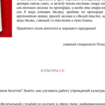
протри сквозь сито, а между тѣмъ поставь опару изъ
изъ теплаго молока по пропорцiи, и когда эта опара 
изъ 8 яицъ (отнявъ бѣлки), прибавь по пропорцiи
крупичатою мукою, прилей молока и сдѣлай тѣсто, к
яицъ бѣлки, смѣшай съ тѣстомъ и пеки блины.
Приятного всем аппетита и хорошего праздника!
главный специалист Реги
ем билетов? Знаете, как улучшить работу учреждений культур
 Федеральной службой по надзору в сфере связи, информационн