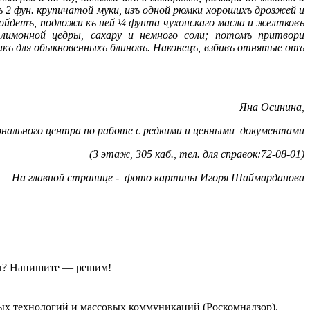
 2 фун. крупичатой муки, изъ одной рюмки хорошихъ дрозжей и
взойдетъ, подложи къ ней ¼ фунта чухонскаго масла и желтковъ
 лимонной цедры, сахару и немного соли; потомъ притвори
акъ для обыкновенныхъ блиновъ. Наконецъ, взбивъ отнятые отъ
Яна Осинина,
онального центра по работе с редкими и ценными документами
(3 этаж, 305 каб., тел. для справок:72-08-01)
На главной странице - фото картины Игоря Шаймарданова
ы?
Напишите — решим!
ых технологий и массовых коммуникаций (Роскомнадзор).