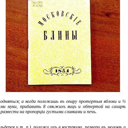
одняться; а когда положишь въ опару протертыя яблоки и ½
ами муки, прибавить 8 свѣжихъ яицъ и обтертой на сахарѣ
 развести на пропорцiи густыми сливками и печь.
льдерея и т. п.), положи ихъ в кострюлю, развари въ молокѣ и