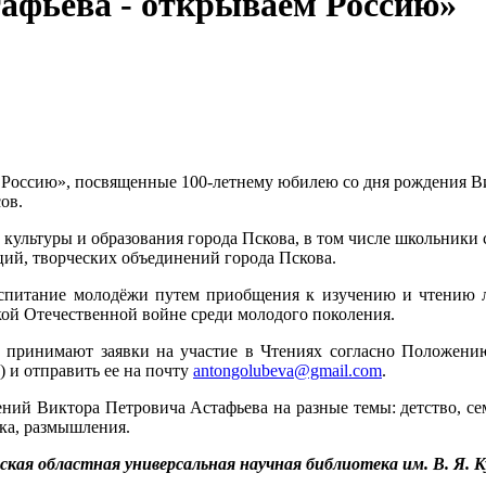
афьева - открываем Россию»
 Россию», посвященные 100-летнему юбилею со дня рождения Ви
ов.
ультуры и образования города Пскова, в том числе школьники 
ций, творческих объединений города Пскова.
оспитание молодёжи путем приобщения к изучению и чтению ли
кой Отечественной войне среди молодого поколения.
 принимают заявки на участие в Чтениях согласно Положени
 и отправить ее на почту
antongolubeva@gmail.com
.
ний Виктора Петровича Астафьева на разные темы: детство, се
ка, размышления.
я областная универсальная научная библиотека им. В. Я. 