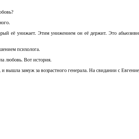
юбовь?
мого.
ый её унижает. Этим унижением он её держит. Это абьюзивны
ашением психолога.
ла любовь. Вот история.
и вышла замуж за возрастного генерала. На свидании с Евгение