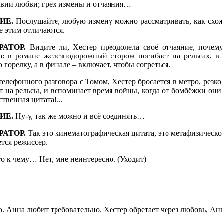
твии любви; грех измены и отчаяния…
ИЕ.
Послушайте, любую измену можно рассматривать, как схож
е этим отличаются.
РАТОР.
Видите ли, Хестер преодолела своё отчаяние, почем
а: в романе железнодорожный сторож погибает на рельсах, в
 горелку, а в финале – включает, чтобы согреться.
телефонного разговора с Томом, Хестер бросается в метро, резк
т на рельсы, и вспоминает время войны, когда от бомбёжки они 
твенная цитата!...
ИЕ.
Ну-у, так же можно и всё соединять…
РАТОР.
Так это кинематографическая цитата, это метафизическ
ется режиссер.
о к чему… Нет, мне неинтересно. (Уходит)
 Анна любит требовательно. Хестер обретает через любовь, Анна