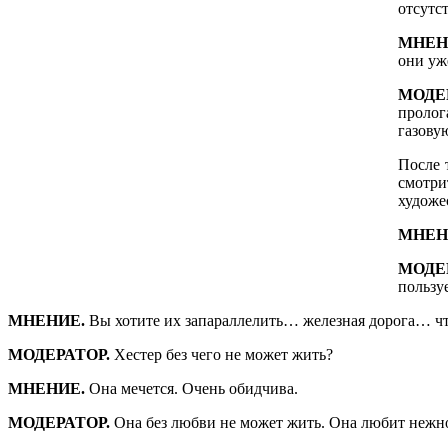
отсутс
МНЕН
они уж
МОДЕ
пролог
газовую
После 
смотри
художес
МНЕН
МОДЕ
пользу
МНЕНИЕ.
Вы хотите их запараллелить… железная дорога… чт
МОДЕРАТОР.
Хестер без чего не может жить?
МНЕНИЕ.
Она мечется. Очень обидчива.
МОДЕРАТОР.
Она без любви не может жить. Она любит нежно.