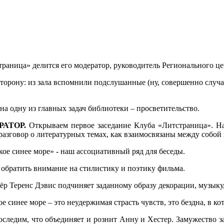
траница» делится его модератор, руководитель Регионального ц
сторону: из зала вспомнили подслушанные (ну, совершенно случа
 на одну из главных задач библиотеки – просветительство.
РАТОР.
Открываем первое заседание Клуба «Литстраница». На
 разговор о литературных темах, как взаимосвязаны между собой
кое синее море» - наш ассоциативный ряд для беседы.
обратить внимание на стилистику и поэтику фильма.
ёр Теренс Дэвис подчиняет заданному образу декорации, музыку
ое синее море – это неудержимая страсть чувств, это бездна, в 
следим, что объединяет и рознит Анну и Хестер. Замужество 