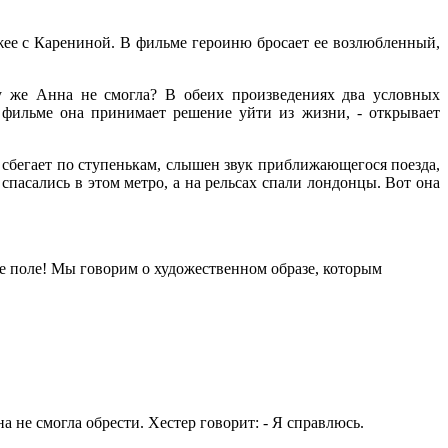
ее с Карениной. В фильме героиню бросает ее возлюбленный,
у же Анна не смогла? В обеих произведениях два условных
 фильме она принимает решение уйти из жизни, - открывает
о сбегает по ступенькам, слышен звук приближающегося поезда,
спасались в этом метро, а на рельсах спали лондонцы. Вот она
ое поле! Мы говорим о художественном образе, которым
 не смогла обрести. Хестер говорит: - Я справлюсь.