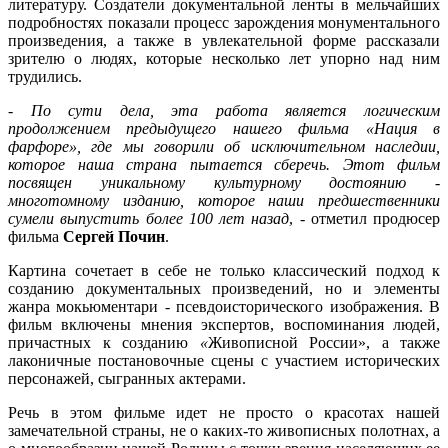
литературу. Создатели документальной ленты в мельчайших
подробностях показали процесс зарождения монументального
произведения, а также в увлекательной форме рассказали
зрителю о людях, которые несколько лет упорно над ним
трудились.
- По сути дела, эта работа является логическим
продолжением предыдущего нашего фильма «Нация в
фарфоре», где мы говорили об исключительном наследии,
которое наша страна пытается сберечь. Этот фильм
посвящен уникальному культурному достоянию -
многотомному изданию, которое наши предшественники
сумели выпустить более 100 лет назад
, - отметил продюсер
фильма
Сергей Почин
.
Картина сочетает в себе не только классический подход к
созданию документальных произведений, но и элементы
жанра мокьюментари - псевдоисторического изображения. В
фильм включены мнения экспертов, воспоминания людей,
причастных к созданию
«
Живописной России», а также
лаконичные постановочные сцены с участием исторических
персонажей, сыгранных актерами.
Речь в этом фильме идет не просто о красотах нашей
замечательной страны, не о каких-то живописных полотнах, а