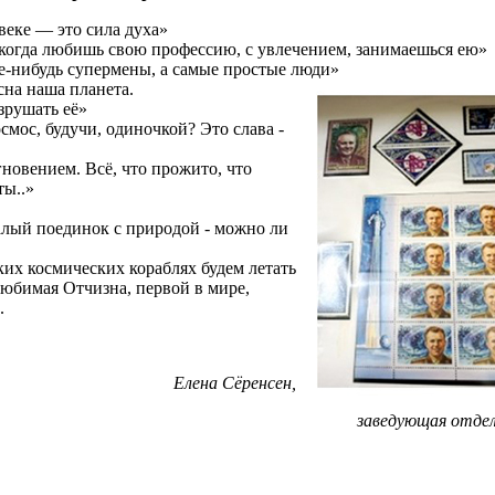
веке — это сила духа»
 когда любишь свою профессию, с увлечением, занимаешься ею»
ие-нибудь супермены, а самые простые люди»
сна наша планета.
зрушать её»
смос, будучи, одиночкой? Это слава -
новением. Всё, что прожито, что
ты..»
алый поединок с природой - можно ли
ких космических кораблях будем летать
любимая Отчизна, первой в мире,
.
Елена Сёренсен,
заведующая отдел