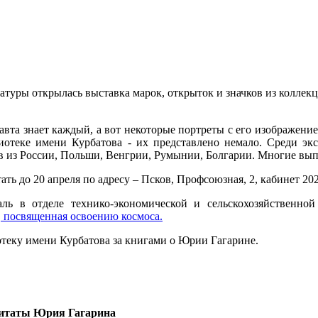
атуры открылась выставка марок, открыток и значков из коллек
авта знает каждый, а вот некоторые портреты с его изображени
иотеке имени Курбатова - их представлено немало. Среди экс
ов из России, Польши, Венгрии, Румынии, Болгарии. Многие вы
ать до 20 апреля по адресу – Псков, Профсоюзная, 2, кабинет 2
аль в отделе технико-экономической и сельскохозяйственно
, посвященная освоению космоса.
теку имени Курбатова за книгами о Юрии Гагарине.
итаты Юрия Гагарина