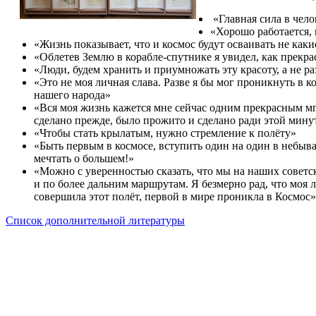
«Главная сила в чело
«Хорошо работается,
«Жизнь показывает, что и космос будут осваивать не как
«Облетев Землю в корабле-спутнике я увидел, как прекра
«Люди, будем хранить и приумножать эту красоту, а не ра
«Это не моя личная слава. Разве я бы мог проникнуть в ко
нашего народа»
«Вся моя жизнь кажется мне сейчас одним прекрасным мг
сделано прежде, было прожито и сделано ради этой мину
«Чтобы стать крылатым, нужно стремление к полёту»
«Быть первым в космосе, вступить один на один в небыв
мечтать о большем!»
«Можно с уверенностью сказать, что мы на наших советс
и по более дальним маршрутам. Я безмерно рад, что моя 
совершила этот полёт, первой в мире проникла в Космос»
Список дополнительной литературы