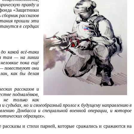
орическую правду и
 фонда «Защитники
 сборник рассказов
пытания прошли эти
станутся в сердцах
до какой всё-таки
ся там — на линии
 неловкие пока ещё
е — повествуют они
лан, как бы делая
еских рассказов и
естве подмалёвков,
ь не только как
и судьбах, но и своеобразный пролог к будущему направлению в
влению Донбасса и специальной военной операции, и которое
иотических образцах».
 рассказы и стихи парней, которые сражались и сражаются на