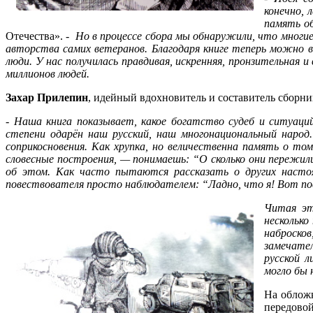
конечно, 
память о
Отечества». -
Но в процессе сбора мы обнаружили, что многие
авторства самих ветеранов. Благодаря книге теперь можно в
люди. У нас получилась правдивая, искренняя, пронзительная 
миллионов людей.
Захар Прилепин
, идейный вдохновитель и составитель сборн
-
Наша книга показывает, какое богатство судеб и ситуаци
степени одарён наш русский, наш многонациональный наро
соприкосновения. Как хрупка, но величественна память о том
словесные построения, — понимаешь: “О сколько они пережил
об этом. Как часто пытаются рассказать о других настоящ
повествователя просто наблюдателем: “Ладно, что я! Вот пос
Читая эт
несколько
наброск
замечател
русской 
могло бы 
На обложк
передовой