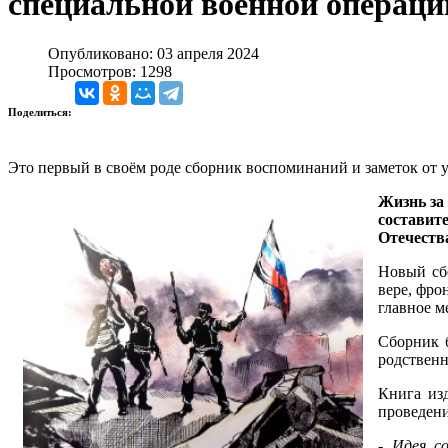
специальной военной операции
Опубликовано: 03 апреля 2024
Просмотров: 1298
Поделиться:
Это первый в своём роде сборник воспоминаний и заметок от 
Жизнь за 
составит
Отечества"
Новый сбо
вере, фро
главное м
Сборник б
родственн
Книга из
проведен
- Идея с