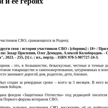
 и ее героях
участников СВО, сражающихся за Родину.
други своя : истории участников СВО : [сборник] : 18+ / Пр
ели: Захар Прилепин, Олег Демидов, Алексей Колобородов. -
, 2023. - 255, [1] с. : ил., портр. - ISBN 978-5-907727-24-3.
рник - это, в большинстве, безыскусные, честные и точные р
нтовом товариществе и самопожертвовании, штурмовиках и воен
есто занимают дорогой дом, родители, дети, близкие.
ыл создан за рекордные сроки – всего за 5 месяцев. В него 
иков бойцов.
дана фондом «Защитники Отечества» под редакцией писател
ия Первого форума ветеранов СВО.
обрать истории участников СВО, рассказать об их подвига