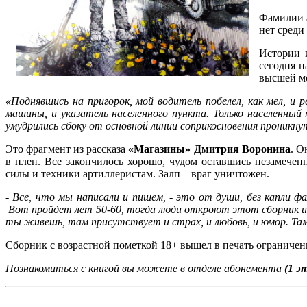
Фамилии 
нет среди 
Истории 
сегодня н
высшей мо
«Поднявшись на пригорок, мой водитель побелел, как мел, и р
машины, и указатель населенного пункта. Только населенны
умудрились сбоку от основной линии соприкосновения проникну
Это фрагмент из рассказа
«Магазины» Дмитрия Воронина
. О
в плен. Все закончилось хорошо, чудом оставшись незамече
силы и техники артиллеристам. Залп – враг уничтожен.
- Все, что мы написали и пишем, - это от души, без капли 
Вот пройдет лет 50-60, тогда люди откроют этот сборник и п
ты живешь, там присутствует и страх, и любовь, и юмор. Там
Сборник с возрастной пометкой 18+ вышел в печать ограниче
Познакомиться с книгой вы можете в отделе абонемента
(1 э