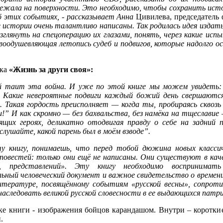
лежала на поверхности. Это необходимо, чтобы сохранить ист
б этих событиях, - рассказывает Анна
Цивилева, председатель
 истории очень талантливо написаны. Так родилась идея издать
зглянуть на спецоперацию их глазами, понять, через какие ис
и воодушевляющая летопись судеб и подвигов, которые надолго о
ика
«Жизнь за други своя»:
й таит эта война. И уже по этой книге мы можем увидеть: 
д. Какие невероятные подвиги каждый божий день свершают
. Такая гордость преисполняет — когда ты, пробираясь сквозь
и!” И как скромно — без бахвальства, без намёка на тщеслави
их героях, деликатно отодвигая правду о себе на задний п
лушайте, какой парень был в моём взводе”.
у книгу, понимаешь, что перед тобой дюжина новых классич
 повестей: только они ещё не написаны. Они существуют в кач
ов, представлений». Эту книгу необходимо воспринимат
ьный человеческий документ и важное свидетельство о времени 
литературе, посвящённому событиям «русской весны», сопроти
наследовать великой русской словесности в ее выдающихся патр
е книги - изображения бойцов карандашом. Внутри – короткие
.