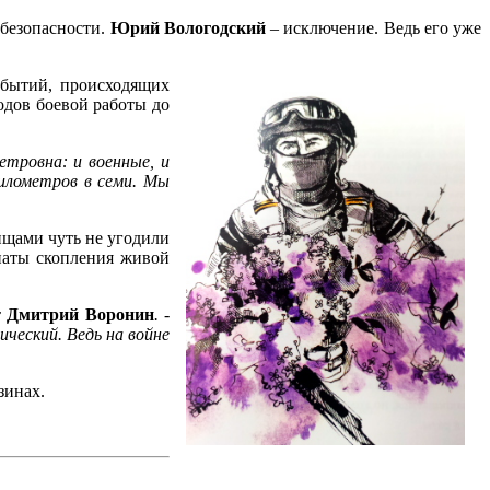
 безопасности.
Юрий Вологодский
– исключение. Ведь его уже
обытий, происходящих
одов боевой работы до
етровна: и военные, и
километров в семи. Мы
рищами чуть не угодили
наты скопления живой
т
Дмитрий Воронин
. -
ческий. Ведь на войне
зинах.