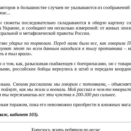
авторов в
большинстве случаев не указываются из соображений
нас...
и сюжеты последовательно складываются в общую картину с
а Украине, и сообщают им несколько измерений: от живых эпиз
ральной и метафизической правоты России.
езво ударил по тормозам. Перед нами было все, как говорила П
й пункт этот по всем данным находился в тылу противника – 
ть в тыл врага».
н о том, как, разыскивая снабженцев с боеприпасами, он с това
нными, российские бойцы вернулись в штаб и передали коорди
фальши. Своими рассказами мы говорим с потомками, -
объясняе
оймут, как мы жили и воевали. Мой рассказ в чем-то юмористи
 ты переживаешь все эти чувства в 200-300 раз сильнее.
нным тиражом, пока его невозможно приобрести в книжных мага
таж, кабинет 103).
Хотелось жить ребятам по весне