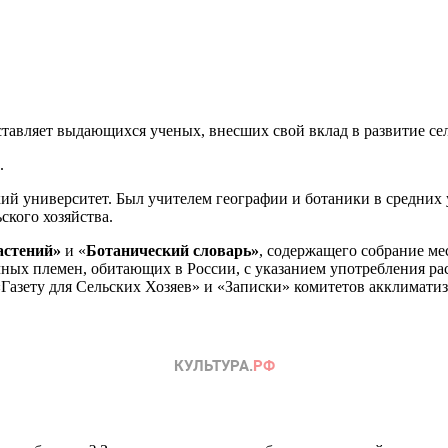
тавляет выдающихся ученых, внесших свой вклад в развитие сел
.
й университет. Был учителем географии и ботаники в средних у
ского хозяйства.
астений»
и «
Ботанический словарь»
, содержащего собрание ме
чных племен, обитающих в России, с указанием употребления ра
Газету для Сельских Хозяев» и «Записки» комитетов акклиматиз