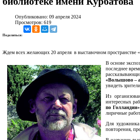
библиотеке имени Курбатова
Опубликовано: 09 апреля 2024
Просмотров: 619
Поделиться:
Ждем всех желающих 20 апреля в выставочном пространстве «А
В основе экспо
последнее врем
рассказывающих
«Волышово – 
увидеть зрител
Из организов
интересных раб
по Голландии»
лиричные работы
Для художник
повторения, пр
В названии вы