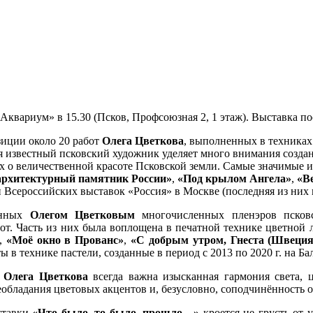
квариум» в 15.30 (Псков, Профсоюзная 2, 1 этаж). Выставка по
зиции около 20 работ
Олега Цветкова
, выполненных в техниках
я известный псковский художник уделяет много внимания создан
 о величественной красоте Псковской земли. Самые значимые и
архитектурный памятник России»
,
«Под крылом Ангела»
,
«В
и Всероссийских выставок «Россия» в Москве (последняя из них 
анных
Олегом Цветковым
многочисленных пленэров псковс
от. Часть из них была воплощена в печатной технике цветной
,
«Моё окно в Прованс»
,
«С добрым утром, Гнеста (Швеция
 в технике пастели, созданные в период с 2013 по 2020 г. на Б
а
Олега Цветкова
всегда важна изысканная гармония света, ц
еобладания цветовых акцентов и, безусловно, соподчинённость о
ставки
«Что было, то было, прошло…»
кроется не грусть от 