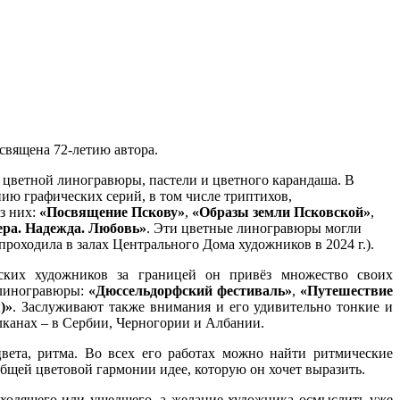
священа 72-летию автора.
 цветной линогравюры, пастели и цветного карандаша. В
ию графических серий, в том числе триптихов,
з них:
«Посвящение Пскову»
,
«Образы земли Псковской»
,
ера. Надежда. Любовь»
. Эти цветные линогравюры могли
проходила в залах Центрального Дома художников в 2024 г.).
ких художников за границей он привёз множество своих
 линогравюры:
«Дюссельдорфский фестиваль»
,
«Путешествие
)»
. Заслуживают также внимания и его удивительно тонкие и
алканах – в Сербии, Черногории и Албании.
вета, ритма. Во всех его работах можно найти ритмические
бщей цветовой гармонии идее, которую он хочет выразить.
уходящего или ушедшего, а желание художника осмыслить уже