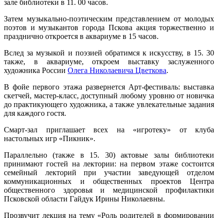
зале библиотеки в 11. 00 часов.
Затем музыкально-поэтическим представлением от молодых
поэтов и музыкантов города Пскова акция торжественно и
празднично откроется в аквариуме в 15 часов.
Вслед за музыкой и поэзией обратимся к искусству, в 15. 30
также, в аквариуме, откроем выставку заслуженного
художника России
Олега Николаевича Цветкова
.
В фойе первого этажа развернется Арт-фестиваль: выставка
скетчей, мастер-класс, доступный любому уровню от новичка
до практикующего художника, а также увлекательные задания
для каждого гостя.
Смарт-зал приглашает всех на «игротеку» от клуба
настольных игр «Пикник».
Параллельно (также в 15. 30) актовые залы библиотеки
принимают гостей на лектории: на первом этаже состоится
семейный лекторий при участии заведующей отделом
коммуникационных и общественных проектов Центра
общественного здоровья и медицинской профилактики
Псковской области Гайдук Ирины Николаевны.
Прозвучит лекция на тему «Роль родителей в формировании