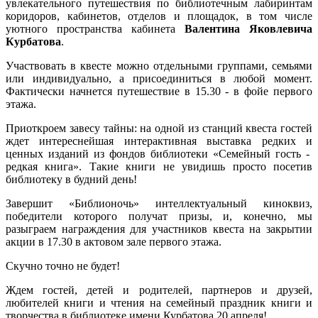
увлекательного путешествия по библиотечным лабиринтам
коридоров, кабинетов, отделов и площадок, в том числе
уютного пространства кабинета
Валентина Яковлевича
Курбатова
.
Участвовать в квесте можно отдельными группами, семьями
или индивидуально, а присоединиться в любой момент.
Фактически начнется путешествие в 15.30 - в фойе первого
этажа.
Приоткроем завесу тайны: на одной из станций квеста гостей
ждет интереснейшая интерактивная выставка редких и
ценных изданий из фондов библиотеки «Семейный гость -
редкая книга». Такие книги не увидишь просто посетив
библиотеку в будний день!
Завершит «Библионочь» интеллектуальный киноквиз,
победители которого получат призы, и, конечно, мы
разыграем награждения для участников квеста на закрытии
акции в 17.30 в актовом зале первого этажа.
Скучно точно не будет!
Ждем гостей, детей и родителей, партнеров и друзей,
любителей книги и чтения на семейный праздник книги и
творчества в библиотеке имени Курбатова 20 апреля!