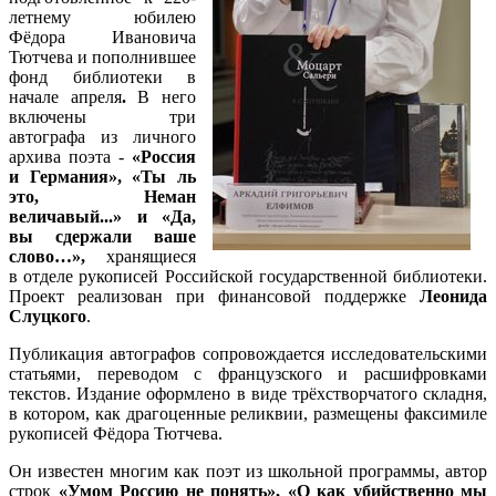
летнему юбилею
Фёдора Ивановича
Тютчева и пополнившее
фонд библиотеки в
начале апреля
.
В него
включены три
автографа из личного
архива поэта -
«Россия
и Германия», «Ты ль
это, Неман
величавый...» и «Да,
вы сдержали ваше
слово…»,
хранящиеся
в отделе рукописей Российской государственной библиотеки.
Проект реализован при финансовой поддержке
Леонида
Слуцкого
.
Публикация автографов сопровождается исследовательскими
статьями, переводом с французского и расшифровками
текстов. Издание оформлено в виде трёхстворчатого складня,
в котором, как драгоценные реликвии, размещены факсимиле
рукописей Фёдора Тютчева.
Он известен многим как поэт из школьной программы, автор
строк
«Умом Россию не понять», «О как убийственно мы