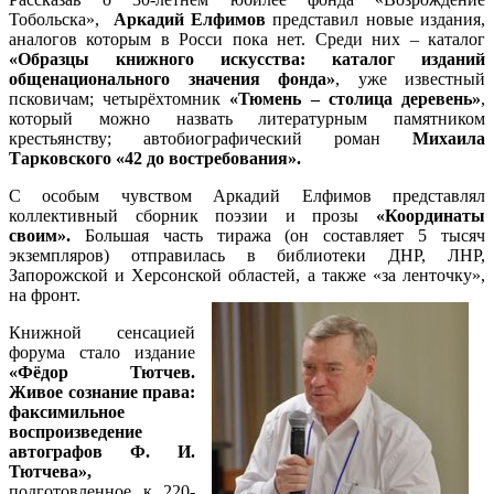
Тобольска»,
Аркадий Елфимов
представил новые издания,
аналогов которым в Росси пока нет. Среди них – каталог
«Образцы книжного искусства: каталог изданий
общенационального значения фонда»
, уже известный
псковичам; четырёхтомник
«Тюмень – столица деревень»
,
который можно назвать литературным памятником
крестьянству; автобиографический роман
Михаила
Тарковского
«42 до востребования».
С особым чувством Аркадий Елфимов представлял
коллективный сборник поэзии и прозы
«Координаты
своим».
Большая часть тиража (он составляет 5 тысяч
экземпляров) отправилась в библиотеки ДНР, ЛНР,
Запорожской и Херсонской областей, а также «за ленточку»,
на фронт.
Книжной сенсацией
форума стало издание
«Фёдор Тютчев.
Живое сознание права:
факсимильное
воспроизведение
автографов Ф. И.
Тютчева»,
подготовленное к 220-