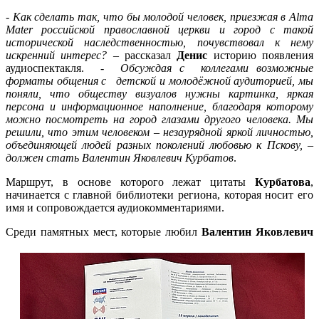
-
Как сделать так, что бы молодой человек, приезжая в Alma
Mater российской православной церкви и город с такой
исторической наследственностью, почувствовал к нему
искренний интерес?
– рассказал
Денис
историю появления
аудиоспектакля. -
Обсуждая с коллегами возможные
форматы общения с детской и молодёжной аудиторией, мы
поняли, что обществу визуалов нужны картинка, яркая
персона и информационное наполнение, благодаря которому
можно посмотреть на город глазами другого человека. Мы
решили, что этим человеком – незаурядной яркой личностью,
объединяющей людей разных поколений любовью к Пскову, –
должен стать Валентин Яковлевич Курбатов
.
Маршрут, в основе которого лежат цитаты
Курбатова
,
начинается с главной библиотеки региона, которая носит его
имя и сопровождается аудиокомментариями.
С
реди памятных мест, которые любил
Валентин Яковлевич