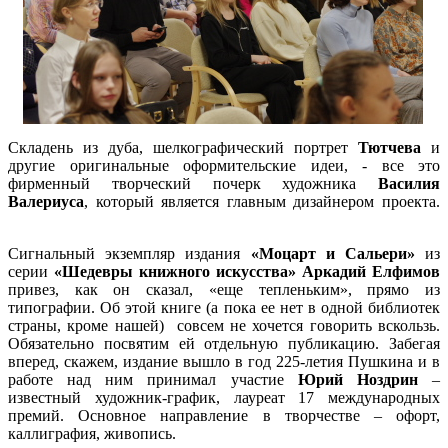
Складень из дуба, шелкографический портрет
Тютчева
и
другие оригинальные оформительские идеи, - все это
фирменный творческий почерк художника
Василия
Валериуса
, который является главным дизайнером проекта.
Сигнальный экземпляр издания
«Моцарт и Сальери»
из
серии
«Шедевры книжного искусства» Аркадий Елфимов
привез, как он сказал, «еще тепленьким», прямо из
типографии. Об этой книге (а пока ее нет в одной библиотек
страны, кроме нашей) совсем не хочется говорить вскользь.
Обязательно посвятим ей отдельную публикацию. Забегая
вперед, скажем, издание вышло в год 225-летия Пушкина и в
работе над ним принимал участие
Юрий Ноздрин
–
известный художник-график, лауреат 17 международных
премий. Основное направление в творчестве – офорт,
каллиграфия, живопись.