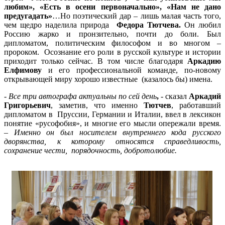
любим», «Есть в осени первоначально», «Нам не дано
предугадать»
…Но поэтический дар – лишь малая часть того,
чем щедро наделила природа
Федора Тютчева.
Он любил
Россию жарко и пронзительно, почти до боли. Был
дипломатом, политическим философом и во многом –
пророком. Осознание его роли в русской культуре и истории
приходит только сейчас. В том числе благодаря
Аркадию
Елфимову
и его профессиональной команде, по-новому
открывающей миру хорошо известные (казалось бы) имена.
-
Все три автографа актуальны по сей день
,
- сказал
Аркадий
Григорьевич
, заметив, что именно
Тютчев
, работавший
дипломатом в Пруссии, Германии и Италии, ввел в лексикон
понятие «русофобия», и многие его мысли опережали время.
–
Именно он был носителем внутреннего кода русского
дворянства, к которому относятся справедливость,
сохранение чести, порядочность, добротолюбие.