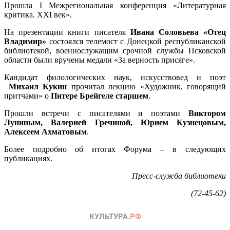
Прошла I Межрегиональная конференция «Литературная
критика. XXI век».
На презентации книги писателя
Ивана Соловьева «Отец
Владимир»
состоялся телемост с Донецкой республиканской
библиотекой, военнослужащим срочной службы Псковской
области были вручены медали «За верность присяге».
Кандидат филологических наук, искусствовед и поэт
Михаил Кукин
прочитал лекцию «Художник, говорящий
притчами» о
Питере Брейгеле старшем
.
Прошли встречи с писателями и поэтами
Виктором
Луниным, Валерией Гречиной, Юрием Кузнецовым,
Алексеем Ахматовым
.
Более подробно об итогах Форума – в следующих
публикациях.
Пресс-служба библиотеки
(72-45-62)