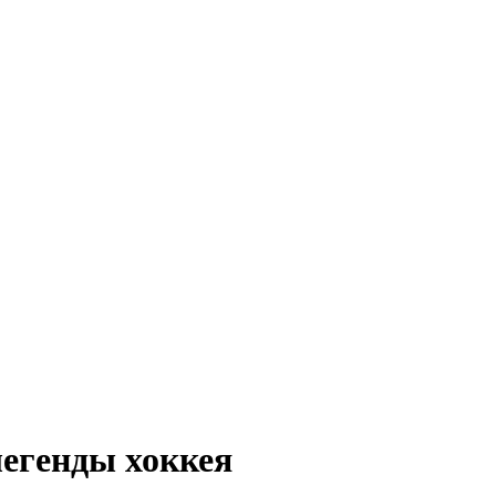
егенды хоккея