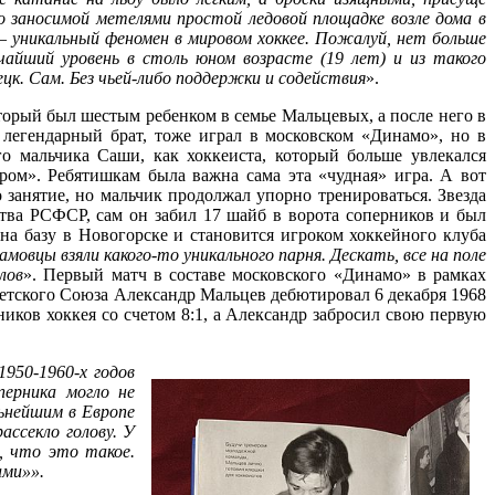
 заносимой метелями простой ледовой площадке возле дома в
 – уникальный феномен в мировом хоккее. Пожалуй, нет больше
йший уровень в столь юном возрасте (19 лет) и из такого
ецк. Сам. Без чьей-либо поддержки
и содействия
».
торый был шестым ребенком в семье Мальцевых, а после него в
 легендарный брат, тоже играл в московском «Динамо», но в
го мальчика Саши, как хоккеиста, который больше увлекался
ом». Ребятишкам была важна сама эта «чудная» игра. А вот
 занятие, но мальчик продолжал упорно тренироваться. Звезда
ства РСФСР, сам он забил 17 шайб в ворота соперников и был
а базу в Новогорске и становится игроком хоккейного клуба
амовцы взяли какого-то уникального парня. Дескать, все на поле
лов
». Первый матч в составе московского «Динамо» в рамках
етского Союза Александр Мальцев дебютировал 6 декабря 1968
иков хоккея со счетом 8:1, а Александр забросил свою первую
1950-1960-х годов
перника могло не
льнейшим в Европе
ссекло голову. У
, что это такое.
ами»».