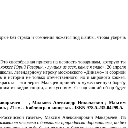
орые без страха и сомнения ложатся под шайбы, чтобы уберечь
 Это своеобразная присяга на верность товарищам, которую ты
 хоккее Юрий Гагарин, - лучшая из
всех, какие я знаю
». 20 апреля
 школы, легендарному игроку московского «Динамо» и сборной
 в истории не только отечественного, но и мирового хоккея,
 красота – эти черты Мальцев привнёс в мужественную борьбу
ним из видов спорта, а искусством. Сегодняшний обзор будет
/ Макарычев , Мальцев Александр Николаевич ; Максим
 ил. ; 21 см. - Библиогр. в конце кн. - ISBN 978-5-235-04299-5.
 «Российской газеты», Максим Александрович Макарычев. Из
 называют человека с большими природными дарованиями, но без
ьё катание на льду было легким, а броски изящными, присуще