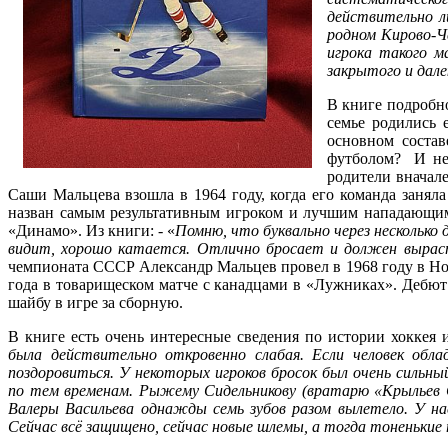
действительно л
родном Кирово-Че
игрока такого м
закрытого и дале
В книге подробно
семье родились 
основном состав
футболом? И не 
родители вначале
Саши Мальцева взошла в 1964 году, когда его команда занял
назван самым результативным игроком и лучшим нападающим 
«Динамо». Из книги: - «
Помню, что буквально через несколько 
видит, хорошо катается. Отлично бросает и должен
вырас
чемпионата СССР Александр Мальцев провел в 1968 году в Но
года в товарищеском матче с канадцами в «Лужниках». Дебют 
шайбу в игре за сборную.
В книге есть очень интересные сведения по истории хоккея 
была действительно откровенно слабая. Если человек обл
поздоровиться. У некоторых игроков бросок был очень сильны
по тем временам. Рыжему Сидельникову (вратарю «Крыльев С
Валеры Васильева однажды семь зубов разом вылетело. У нас
Сейчас всё защищено, сейчас новые шлемы, а тогда тоненькие