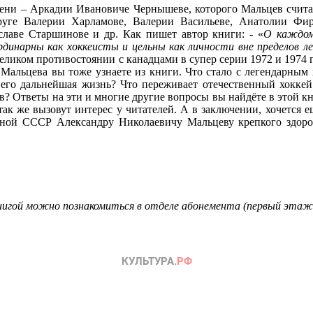
мени – Аркадии Ивановиче Чернышеве, которого Мальцев счита
руге Валерии Харламове, Валерии Васильеве, Анатолии Фир
славе Старшинове и др. Как пишет автор книги: - «
О каждом
рдинарны как хоккеисты и цельны как
личности вне пределов л
еликом противостоянии с канадцами в супер серии 1972 и 1974 г
а Мальцева вы тоже узнаете из книги. Что стало с легендарным
его дальнейшая жизнь? Что переживает отечественный хоккей 
? Ответы на эти и многие другие вопросы вы найдёте в этой к
так же вызовут интерес у читателей. А в заключении, хочется е
рной СССР Александру Николаевичу Мальцеву крепкого здоро
нигой можно познакомиться в отделе абонемента (первый этаж,