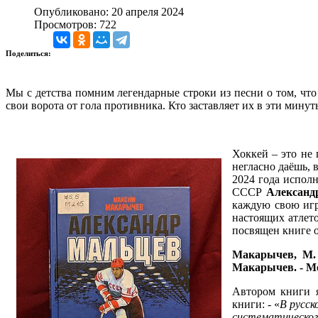
Опубликовано: 20 апреля 2024
Просмотров: 722
Поделиться:
Мы с детства помним легендарные строки из песни о том, что
свои ворота от гола противника. Кто заставляет их в эти минут
Хоккей – это не 
негласно даёшь, 
2024 года испол
СССР
Александ
каждую свою игр
настоящих атлет
посвящен книге 
Макарычев, М.
Макарычев. - Моск
Автором книги я
книги: - «
В русск
систематическог