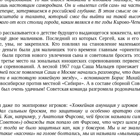
ишь настоящим самородкам. Он и «вылепил себя сам» на часто
пецке, затерявшемся в российской глубинке. В этом смысле он
асштаба и таланта, который смог бы выйти на такой высоча
кого от всех столиц города, каким являлся в те годы Кирово-Чеп
 рассказывается о детстве будущего выдающегося хоккеиста, ко
ещё двое мальчиков. Последний из которых Сергей, как и его
е, увы, не закрепился. Кто повлиял на становление маленько
деньги были для мальчишек того времени главным «ориентир
 были против нового увлечения сына и советовали бросить это
а третье место на зональных юношеских соревнованиях первен
соревнований. А весной 1967 года Саша Мальцев приезжает н
дней после появления Саши в Москве начались разговоры, что дин
ти в настоящую хоккейную звезду», - вспоминает Борис Михай
восибирске против местной «Сибири». А в составе сборной Сов
был очень удачным! Советская команда разгромила родоначальн
и даже по экипировке игроков: «
Хоккейная амуниция у игроков 
адал сильным броском, то защитнику и особенно вратарю со
й. Как, например, у Анатолия Фирсова, чей бросок называли си
оветов») однажды так попало от Фирсова, что через шлем ра
 тогда не было защитных кап, как у боксеров. Мы и не знали
 такие
«касочки» на голове болтались, мы их называли «мыльниц