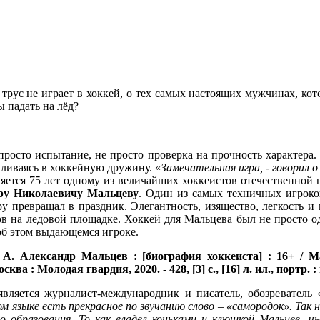
 трус не играет в хоккей, о тех самых настоящих мужчинах, кот
ы падать на лёд?
просто испытание, не просто проверка на прочность характера.
вливаясь в хоккейную дружину. «
Замечательная игра, - говорил о
няется 75 лет одному из величайших хоккеистов отечественной
ру Николаевичу Мальцеву
. Один из самых техничных игроков
у превращал в праздник. Элегантность, изящество, легкость и
ов на ледовой площадке. Хоккей для Мальцева был не просто од
об этом выдающемся игроке.
 А.
Александр Мальцев : [биография хоккеиста] : 16+ 
ва : Молодая гвардия, 2020. - 428, [3] с., [16] л. ил., портр. :
вляется журналист-международник и писатель, обозреватель
ом языке есть прекрасное по звучанию слово – «самородок». Так
о образования. То как владел коньками и клюшкой
Мальцев, ч