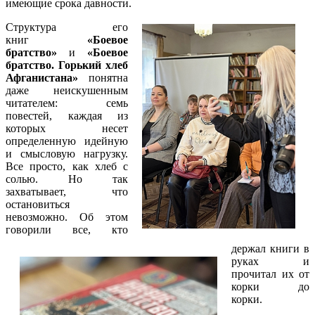
имеющие срока давности.
Структура его
книг
«Боевое
братство»
и
«Боевое
братство. Горький хлеб
Афганистана»
понятна
даже неискушенным
читателем: семь
повестей, каждая из
которых несет
определенную идейную
и смысловую нагрузку.
Все просто, как хлеб с
солью. Но так
захватывает, что
остановиться
невозможно. Об этом
говорили все, кто
держал книги в
руках и
прочитал их от
корки до
корки.