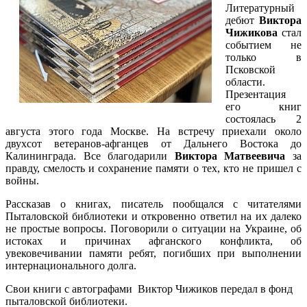
Литературный
дебют
Виктора
Чижикова
стал
событием не
только в
Псковской
области.
Презентация
его книг
состоялась 2
августа этого года Москве. На встречу приехали около
двухсот ветеранов-афганцев от Дальнего Востока до
Калининграда. Все благодарили
Виктора Матвеевича
за
правду, смелость и сохранение памяти о тех, кто не пришел с
войны.
Рассказав о книгах, писатель пообщался с читателями
Пыталовской библиотеки и откровенно ответил на их далеко
не простые вопросы. Поговорили о ситуации на Украине, об
истоках и причинах афганского конфликта, об
увековечивании памяти ребят, погибших при выполнении
интернационального долга.
Свои книги с автографами Виктор Чижиков передал в фонд
пыталовской библиотеки.