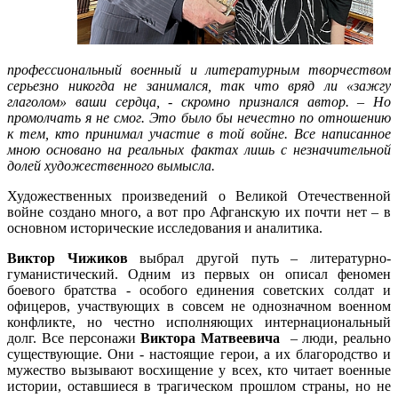
профессиональный военный и литературным творчеством
серьезно никогда не занимался, так что вряд ли «зажгу
глаголом» ваши сердца
, - скромно признался автор. –
Но
промолчать я не смог. Это было бы нечестно по отношению
к тем, кто принимал участие в той войне. Все написанное
мною основано на реальных фактах лишь с незначительной
долей художественного вымысла
.
Художественных произведений о Великой Отечественной
войне создано много, а вот про Афганскую их почти нет – в
основном исторические исследования и аналитика.
Виктор Чижиков
выбрал другой путь – литературно-
гуманистический. Одним из первых он описал феномен
боевого братства - особого единения советских солдат и
офицеров, участвующих в совсем не однозначном военном
конфликте, но честно исполняющих интернациональный
долг. Все персонажи
Виктора Матвеевича
– люди, реально
существующие. Они - настоящие герои, а их благородство и
мужество вызывают восхищение у всех, кто читает военные
истории, оставшиеся в трагическом прошлом страны, но не