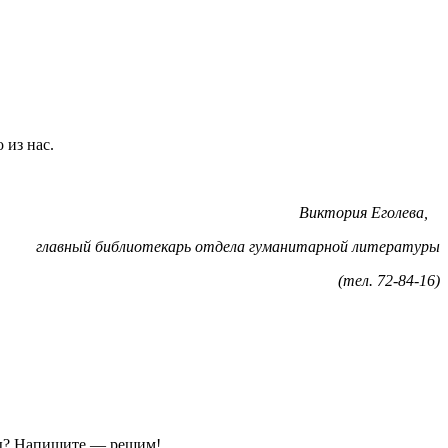
 из нас.
Виктория Еголева,
 отдела гуманитарной литературы
(тел. 72-84-16)
ы?
Напишите — решим!