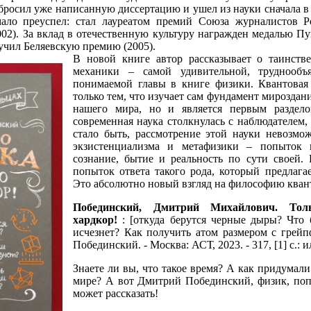
бросил уже написанную диссертацию и ушел из науки сначала в
емало преуспел: стал лауреатом премий Союза журналистов 
2). За вклад в отечественную культуру награжден медалью Пу
учил Беляевскую премию (2005).
В новой книге автор рассказывает о таинств
механики – самой удивительной, труднооб
понимаемой главы в книге физики. Квантовая
только тем, что изучает сам фундамент мироздани
нашего мира, но и является первым раздел
современная наука столкнулась с наблюдателем, 
стало быть, рассмотрение этой науки невозмо
экзистенциализма и метафизики – попыток 
сознание, бытие и реальность по сути своей.
попыток ответа такого рода, который предлагае
Это абсолютно новый взгляд на философию кван
Побединский, Дмитрий Михайлович.
Тол
хардкор!
: [откуда берутся черные дыры? Что б
исчезнет? Как получить атом размером с грей
Побединский. - Москва: АСТ, 2023. - 317, [1] с.: и
Знаете ли вы, что такое время? А как придумал
мире? А вот Дмитрий Побединский, физик, попу
может рассказать!