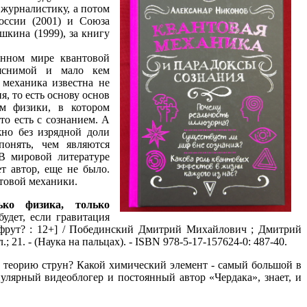
 журналистику, а потом
России (2001) и Союза
шкина (1999), за книгу
енном мире квантовой
ъяснимой и мало кем
 механика известна не
я, то есть основу основ
ом физики, в котором
то есть с сознанием. А
жно без изрядной доли
понять, чем являются
 В мировой литературе
т автор, еще не было.
товой механики.
ько физика, только
удет, если гравитация
пфрут? : 12+] / Побединский Дмитрий Михайлович ; Дмитрий
л.; 21. - (Наука на пальцах). - ISBN 978-5-17-157624-0: 487-40.
и теорию струн? Какой химический элемент - самый большой в
лярный видеоблогер и постоянный автор «Чердака», знает, и