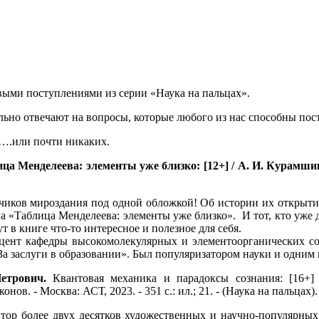
выми поступлениями из серии «Наука на пальцах».
льно отвечают на вопросы, которые любого из нас способны пост
у….или почти никаких.
ца Менделеева: элементы уже близко: [12+] / А. И. Курамшин;
чиков мироздания под одной обложкой! Об истории их открыт
а «Таблица Менделеева: элементы уже близко». И тот, кто уже д
т в книге что-то интересное и полезное для себя.
ент кафедры высокомолекулярных и элементоорганических со
За заслуги в образовании». Был популяризатором науки и одни
етрович.
Квантовая механика и парадоксы сознания: [16+]
ов. - Москва: АСТ, 2023. - 351 с.: ил.; 21. - (Наука на пальцах)
тор более двух десятков художественных и научно-популярных 