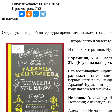
Опубликовано: 06 мая 2024
Просмотров: 750
Поделиться:
Отдел гуманитарной литературы предлагает ознакомиться с но
Авторы легко и увлекате
И никаких терминов. Н
Курамшин, А. И.
Табли
21. - (Наука на пальцах).
Сто восемнадцать кирпи
расскажет читателю книг
первые шаги в ней, найду
Аркадий Курамшин - доц
году награжден знаком «
Никонов, Александр П
Петрович; Александр Никон
Александр Никонов – ав