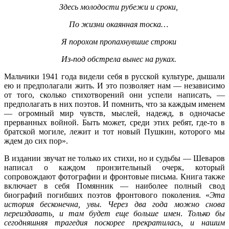
Здесь молодости рубежи и сроки,
По жизни окаянная тоска…
Я порохом пропахнувшие строки
Из-под обстрела вынес на руках.
Мальчики 1941 года видели себя в русской культуре, дышали
ею и предполагали жить. И это позволяет нам — независимо
от того, сколько стихотворений они успели написать, —
предполагать в них поэтов. И помнить, что за каждым именем
— огромный мир чувств, мыслей, надежд, в одночасье
прерванных войной. Быть может, среди этих ребят, где-то в
братской могиле, лежит и тот новый Пушкин, которого мы
ждем до сих пор».
В издании звучат не только их стихи, но и судьбы — Шеваров
написал о каждом пронзительный очерк, который
сопровождают фотографии и фронтовые письма. Книга также
включает в себя Помянник — наиболее полный свод
биографий погибших поэтов фронтового поколения. «
Эта
история бесконечна, увы. Через два года можно снова
переиздавать, и там будет еще больше имен
.
Только бы
сегодняшняя трагедия поскорее прекратилась, и нашим