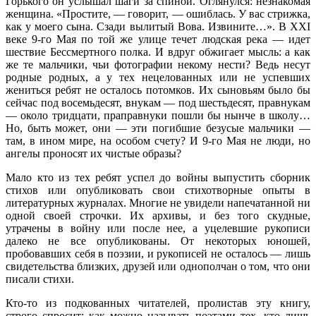
Горького он услышал шаги за спиной. Оглянулся: незнакомая
женщина. «Простите, — говорит, — ошиблась. У вас стрижка,
как у моего сына. Сзади вылитый Вова. Извините…». В XXI
веке 9-го Мая по той же улице течет людская река — идет
шествие Бессмертного полка. И вдруг обжигает мысль: а как
же те мальчики, чьи фотографии некому нести? Ведь несут
родные родных, а у тех нецелованных или не успевших
жениться ребят не осталось потомков. Их сыновьям было бы
сейчас под восемьдесят, внукам — под шестьдесят, правнукам
— около тридцати, праправнуки пошли бы нынче в школу…
Но, быть может, они — эти погибшие безусые мальчики —
там, в ином мире, на особом счету? И 9-го Мая не люди, но
ангелы проносят их чистые образы?
Мало кто из тех ребят успел до войны выпустить сборник
стихов или опубликовать свои стихотворные опыты в
литературных журналах. Многие не увидели напечатанной ни
одной своей строчки. Их архивы, и без того скудные,
утрачены в войну или после нее, а уцелевшие рукописи
далеко не все опубликованы. От некоторых юношей,
пробовавших себя в поэзии, и рукописей не осталось — лишь
свидетельства близких, друзей или однополчан о том, что они
писали стихи.
Кто-то из подкованных читателей, пролистав эту книгу,
строго спросит: как можно называть поэтами тех, кто лишь