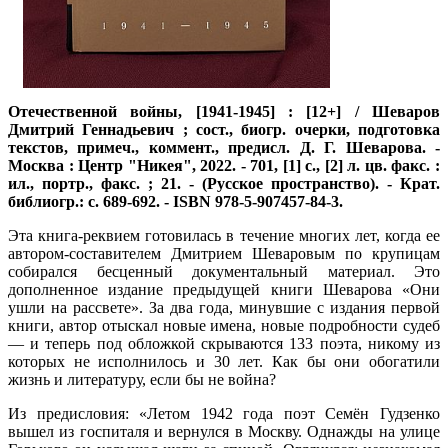
Отечественной войны, [1941-1945] : [12+] / Шеваров
Дмитрий Геннадьевич ; сост., биогр. очерки, подготовка
текстов, примеч., коммент., предисл. Д. Г. Шеварова. -
Москва : Центр "Никея", 2022. - 701, [1] с., [2] л. цв. факс. :
ил., портр., факс. ; 21. - (Русское пространство). - Крат.
библиогр.: с. 689-692. - ISBN 978-5-907457-84-3.
Эта книга-реквием готовилась в течение многих лет, когда ее
автором-составителем Дмитрием Шеваровым по крупицам
собирался бесценный документальный материал. Это
дополненное издание предыдущей книги Шеварова «Они
ушли на рассвете». За два года, минувшие с издания первой
книги, автор отыскал новые имена, новые подробности судеб
— и теперь под обложкой скрываются 133 поэта, никому из
которых не исполнилось и 30 лет. Как бы они обогатили
жизнь и литературу, если бы не война?
Из предисловия: «Летом 1942 года поэт Семён Гудзенко
вышел из госпиталя и вернулся в Москву. Однажды на улице