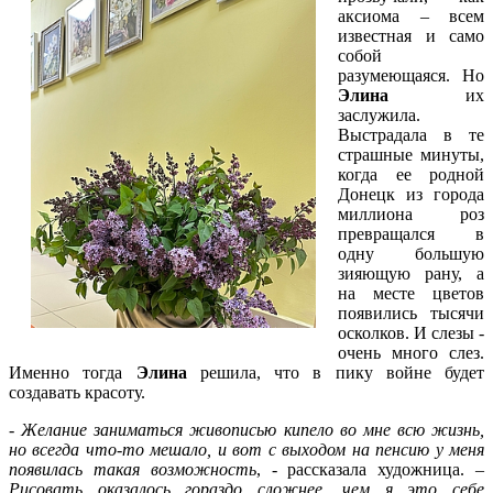
аксиома – всем
известная и само
собой
разумеющаяся. Но
Элина
их
заслужила.
Выстрадала в те
страшные минуты,
когда ее родной
Донецк из города
миллиона роз
превращался в
одну большую
зияющую рану, а
на месте цветов
появились тысячи
осколков. И слезы -
очень много слез.
Именно тогда
Элина
решила, что в пику войне будет
создавать красоту.
-
Желание заниматься живописью кипело во мне всю жизнь,
но всегда что-то мешало, и вот с выходом на пенсию у меня
появилась такая возможность
, - рассказала художница. –
Рисовать оказалось гораздо сложнее, чем я это себе