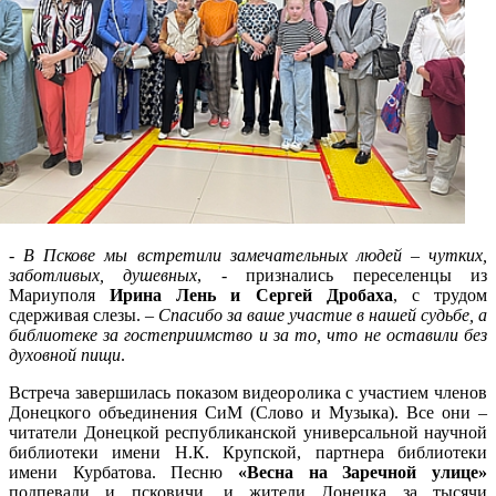
-
В Пскове мы встретили замечательных людей – чутких,
заботливых, душевных
, - признались переселенцы из
Мариуполя
Ирина Лень и Сергей Дробаха
, с трудом
сдерживая слезы. –
Спасибо за ваше участие в нашей судьбе, а
библиотеке за гостеприимство и за то, что не оставили без
духовной пищи
.
Встреча завершилась показом видеоролика с участием членов
Донецкого объединения СиМ (Слово и Музыка). Все они –
читатели Донецкой республиканской универсальной научной
библиотеки имени Н.К. Крупской, партнера библиотеки
имени Курбатова. Песню
«Весна на Заречной улице»
подпевали и псковичи, и жители Донецка за тысячи