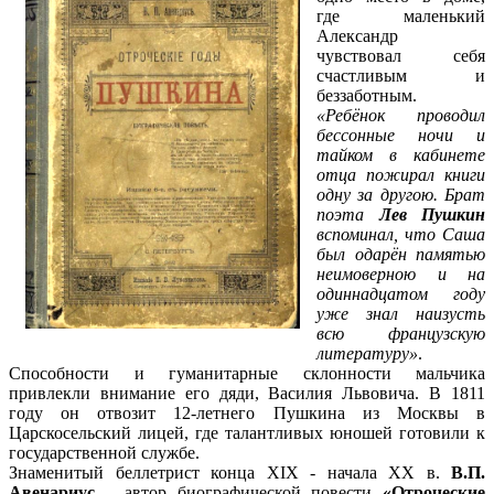
где маленький
Александр
чувствовал себя
счастливым и
беззаботным.
«Ребёнок проводил
бессонные ночи и
тайком в кабинете
отца пожирал книги
одну за другою. Брат
поэта
Лев Пушкин
вспоминал, что Саша
был одарён памятью
неимоверною и на
одиннадцатом году
уже знал наизусть
всю французскую
литературу»
.
Способности и гуманитарные склонности мальчика
привлекли внимание его дяди, Василия Львовича. В 1811
году он отвозит 12-летнего Пушкина из Москвы в
Царскосельский лицей, где талантливых юношей готовили к
государственной службе.
Знаменитый беллетрист конца XIX - начала XX в.
В.П.
Авенариус
– автор биографической повести
«Отроческие