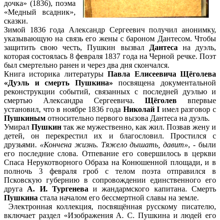
дочка» (1836), поэма
«Медный всадник»,
сказки.
Зимой 1836 года Александр Сергеевич получил анонимку,
указывающую на связь его жены с бароном Дантесом. Чтобы
защитить свою честь, Пушкин вызвал
Дантеса
на дуэль,
которая состоялась 8 февраля 1837 года на Черной речке. Поэт
был смертельно ранен и через два дня скончался.
Книга историка литературы
Павла Елисеевича Щёголева
«Дуэль и смерть Пушкина»
посвящена документальной
реконструкции событий, связанных с последней дуэлью и
смертью Александра Сергеевича.
Щёголев
впервые
установил, что в ноябре 1836 года
Николай I
имел разговор с
Пушкиным
относительно первого вызова Дантеса на дуэль.
Умирал
Пушкин
так же мужественно, как жил. Позвав жену и
детей, он перекрестил их и благословил. Простился с
друзьями.
«Кончена жизнь. Тяжело дышать, давит»
, - были
его последние слова. Отпевание его совершилось в церкви
Спаса Нерукотворного Образа на Конюшенной площади, и в
полночь 3 февраля гроб с телом поэта отправился в
Псковскую губернию в сопровождении единственного его
друга
А. И. Тургенева
и жандармского капитана. Смерть
Пушкина
стала началом его бессмертной славы на земле.
Электронная коллекция, посвящённая русскому писателю,
включает раздел «Изображения А. С. Пушкина и людей его