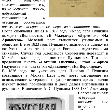
малое затруднение
может остановить его,
но не удержать: ибо он,
побуждаемый
соревнованием и
чувством собственной
пользы, желает сравниться с первыми воспитанниками»
.
После окончания лицея в 1817 году из-под пера Пушкина
выходит
«Вольность»
,
«К Чаадаеву»
,
«Деревня»
,
«На
Аракчеева»
. Молодой поэт становится узнаваемым в
обществе. В мае 1823 года Пушкина отправляют в ссылку на
юг России за то, что «наводнил Россию возмутительными
стихами». Спустя год Александра Сергеевича переводят в
Михайловское – родовое поместье
Пушкиных
. Там поэт
продолжил писать
«Евгения Онегина»
, начал
«Бориса
Годунова»
, написал стихи
«Давыдову»
,
«На Воронцова»
.
В 1826 году по указанию царя Николая I Пушкина
возвращают в Москву. Царь дает поэту разрешение на
использование материалов государственного архива, лично
изучает новые произведения и даже делает исправления в
рукописях. В дневнике А. С. Пушкина
1833-1835 Александр
Сергеевич писал:
«Государь
позволил мне
печатать