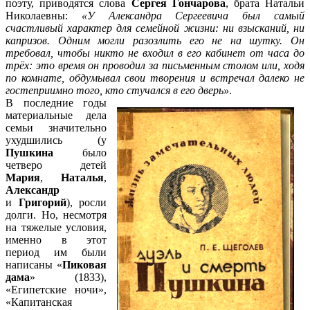
поэту, приводятся слова
Сергея Гончарова
, брата Натальи
Николаевны:
«У Александра Сергеевича был самый
счастливый характер для семейной жизни: ни взысканий, ни
капризов. Одним могли разозлить его не на шутку. Он
требовал, чтобы никто не входил в его кабинет от часа до
трёх: это время он проводил за письменным столом или, ходя
по комнате, обдумывал свои творения и встречал далеко не
гостеприимно того, кто стучался в его дверь»
.
В последние годы
материальные дела
семьи значительно
ухудшились (у
Пушкина
было
четверо детей
Мария
,
Наталья
,
Александр
и
Григорий
), росли
долги. Но, несмотря
на тяжелые условия,
именно в этот
период им были
написаны «
Пиковая
дама
» (1833),
«Египетские ночи»,
«Капитанская