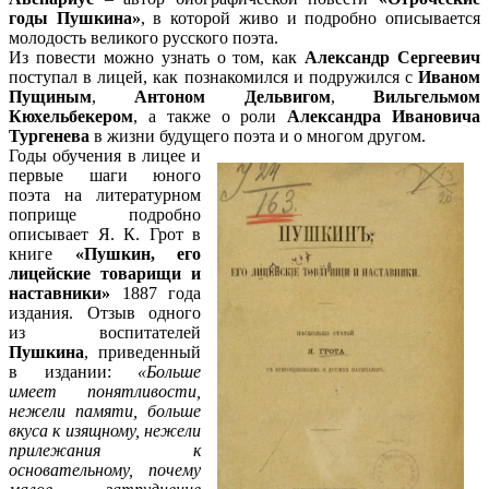
годы Пушкина»
, в которой живо и подробно описывается
молодость великого русского поэта.
Из повести можно узнать о том, как
Александр Сергеевич
поступал в лицей, как познакомился и подружился с
Иваном
Пущиным
,
Антоном Дельвигом
,
Вильгельмом
Кюхельбекером
, а также о роли
Александра Ивановича
Тургенева
в жизни будущего поэта и о многом другом.
Годы обучения в лицее и
первые шаги юного
поэта на литературном
поприще подробно
описывает Я. К. Грот в
книге
«Пушкин, его
лицейские товарищи и
наставники»
1887 года
издания. Отзыв одного
из воспитателей
Пушкина
, приведенный
в издании:
«Больше
имеет понятливости,
нежели памяти, больше
вкуса к изящному, нежели
прилежания к
основательному, почему