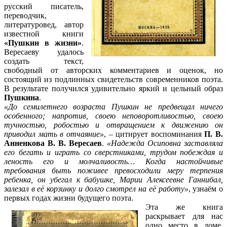
русский писатель,
переводчик,
литературовед, автор
известной книги
«Пушкин в жизни»
.
Вересаеву удалось
создать текст,
свободный от авторских комментариев и оценок, но
состоящий из подлинных свидетельств современников поэта.
В результате получился удивительно яркий и цельный образ
Пушкина
.
«До семилетнего возраста Пушкин не предвещал ничего
особенного; напротив, своею неповоротливостью, своею
тучностью, робостью и отвращением к движению он
приводил мать в отчаяние»
, – цитирует воспоминания
П. В.
Анненкова В. В. Вересаев
.
«Надежда Осиповна заставляла
его бегать и играть со сверстниками, трудом побеждая и
леность его и молчаливость… Когда настойчивые
требования быть поживее превосходили меру терпения
ребенка, он убегал к бабушке, Марии Алексеевне Ганнибал,
залезал в её корзинку и долго смотрел на её работу»
, узнаём о
первых годах жизни будущего поэта.
Эта же книга
раскрывает для нас
одно место в доме,