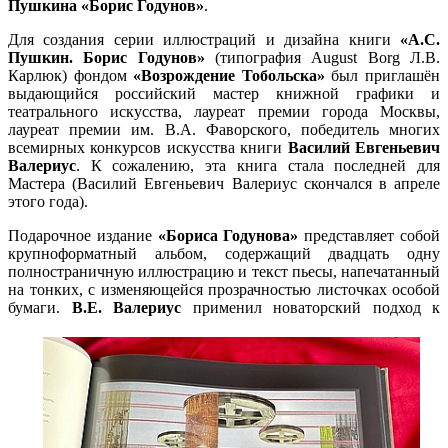
Пушкина «Борис Годунов»
.
Для создания серии иллюстраций и дизайна книги
«А.С.
Пушкин. Борис Годунов»
(типография August Borg Л.В.
Карлюк) фондом
«Возрождение Тобольска»
был приглашён
выдающийся российский мастер книжной графики и
театрального искусства, лауреат премии города Москвы,
лауреат премии им. В.А. Фаворского, победитель многих
всемирных конкурсов искусства книги
Василий Евгеньевич
Валериус
. К сожалению, эта книга стала последней для
Мастера (Василий Евгеньевич Валериус скончался в апреле
этого года).
Подарочное издание
«Бориса Годунова»
представляет собой
крупноформатный альбом, содержащий двадцать одну
полностраничную иллюстрацию и текст пьесы, напечатанный
на тонких, с изменяющейся прозрачностью листочках особой
бумаги.
В.Е. Валериус
применил новаторский подход к