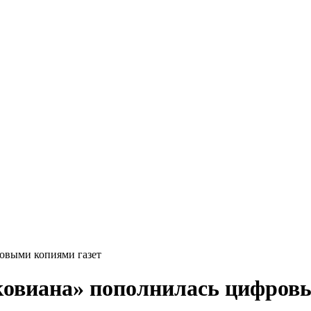
овыми копиями газет
ковиана» пополнилась цифров