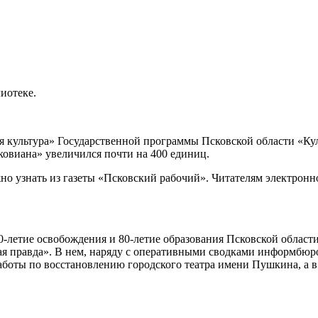
иотеке.
культура» Государственной программы Псковской области «Культ
овиана» увеличился почти на 400 единиц.
о узнать из газеты «Псковский рабочий». Читателям электрон
0-летие освобождения и 80-летие образования Псковской област
я правда». В нем, наряду с оперативными сводками информбюро 
работы по восстановлению городского театра имени Пушкина, а 