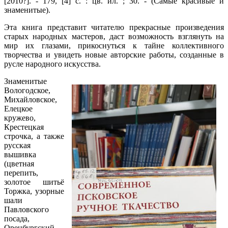
[2010?]. - 179, [4] с. : цв. ил. ; 30. - (Самые красивые и
знаменитые).
Эта книга представит читателю прекрасные произведения
старых народных мастеров, даст возможность взглянуть на
мир их глазами, прикоснуться к тайне коллективного
творчества и увидеть новые авторские работы, созданные в
русле народного искусства.
Знаменитые
Вологодское,
Михайловское,
Елецкое
кружево,
Крестецкая
строчка, а также
русская
вышивка
(цветная
перепить,
золотое шитьё
Торжка, узорные
шали
Павловского
посада,
Оренбургский