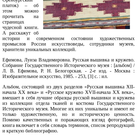
платок) – об
этом можно
прочитать на
страницах
чудесной книги.
А расскажут об
истории и современном состоянии художественных
промыслов России искусствоведы, сотрудники музеев,
хранители уникальных коллекций.
Ефимова, Луиза Владимировна. Русская вышивка и кружево.
Собрание Государственного Исторического музея : [альбом] /
Л. В. Ефимова, Р. Н. Белогорская. - 2-е изд. - Москва :
Изобразительное искусство, 1985. - 253, [3] с. : ил.
Альбом, состоящий из двух разделов «Русская вышивка XII-
начала XX века» и «Русское кружево XVII-начала XX века»,
вмешает в себя лучшие образцы русской вышивки и кружева
из коллекции отдела тканей и костюма Государственного
Исторического музея. Многие их них уникальны и имеют не
только художественную, но и историческую ценность.
Помимо качественных и поражающих взгляд фотографий,
книга включает в себя словарь терминов, список репродукций
и краткую библиографию.