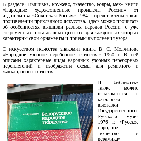
В разделе «Вышивка, кружево, ткачество, ковры, мех» книги
«Народные художественные промыслы России» от
издательства «Советская Россия» 1984 г. представлены яркие
произведений прикладного искусства. Здесь можно прочитать
об особенностях вышивки разных народов России, о уже
современных промысловых центрах, для каждого из которых
характерны свои орнаменты и приемы выполнения узора.
С искусством ткачества знакомит книга В. С. Молчанова
«Народное узорное переборное ткачества» 1960 г. В ней
описаны характерные виды народных узорных переборных
переплетений и изображены схемы для ремизного и
жаккардового ткачества.
В библиотеке
также можно
ознакомиться с
каталогом
выставки
Государственного
Русского музея
1976 г. «Русское
народное
ткачество и
керамика».