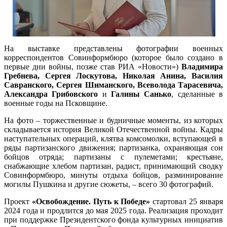
На выставке представлены фотографии военных
корреспондентов Совинформбюро (которое было создано в
первые дни войны, позже став РИА «Новости»)
Владимира
Гребнева, Сергея Лоскутова, Николая Анина, Василия
Савранского, Сергея Шиманского, Всеволода Тарасевича,
Александра Грибовского
и
Галины Санько
, сделанные в
военные годы на Псковщине.
На фото – торжественные и будничные моменты, из которых
складывается история Великой Отечественной войны. Кадры
наступательных операций, клятва комсомолки, вступающей в
ряды партизанского движения; партизанка, охраняющая сон
бойцов отряда; партизаны с пулеметами; крестьяне,
снабжающие хлебом партизан, радист, принимающий сводку
Совинформбюро, минуты отдыха бойцов, разминирование
могилы Пушкина и другие сюжеты, – всего 30 фотографий.
Проект
«Освобождение. Путь к Победе»
стартовал 25 января
2024 года и продлится до мая 2025 года. Реализация проходит
при поддержке Президентского фонда культурных инициатив