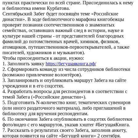
пунктах практически по всей стране. Присоединилась к нему
и библиотека имени Курбатова.
Сентябрьский Забег будет посвящён теме «Российские
династии». В ходе библиотечного марафона книгобежцы
проверят познания соотечественников о знаменитых
семействах, оставивших важный след в истории, науке и
культуре нашей страны - от представителей благородных
фамилий до потомственных врачей, химиков, физиков,
атомщиков, путешественников-первооткрывателей, а также
писателей, художников и музыкантов).
Чтобы присоедниться к акции, нужно:
1. Заполнить заявку
https://бегущаякнига.рф/
2. Сформировать команду из числа сотрудников библиотеки
(возможно привлечение волонтёров).
3. Запланировать и опубликовать маршрут Забега на сайте
учреждения и в его соцсетях.
4. Разработать вопросы для респондентов в соответствии с
темой Забега («Российские династии»).
5. Подготовить N-количество книг, тематических сувениров
(или иного раздаточного материала), либо приглашений в
библиотеку для вручения респондентам.
6. По окончании Забега опубликовать в соцсетях библиотеки
фото/видео с его маршрутов, указав хэштег #БегущаяКнига.
7. Рассказать о результатах своего Забега, заполнив анкету,
которая появится на сайте «Бегущей книги» 2 сентября.