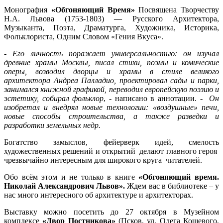
Монография
«Обгоняющий Время»
Посвящена Творчеству
Н.А. Львова (1753-1803) — Русского Архитектора,
Музыканта, Поэта, Драматурга, Художника, Историка,
Фольклориста, Одним Словом «Гения Вкуса».
-
Его личность поражает универсальностью: он изучал
древние храмы Москвы, писал стихи, поэмы и комические
оперы, возводил дворцы и храмы в стиле великого
архитектора Андреа Палладио, проектировал сады и парки,
занимался книжной графикой, переводил европейскую поэзию и
эстетику, собирал фольклор
, - написано в аннотации. -
Он
изобретал и внедрял новые технологии: «воздушные» печи,
новые способы строительства, а также разведки и
разработки земельных недр.
Богатство замыслов, фейерверк идей, смелость
художественных решений и открытий делают главного героя
чрезвычайно интересным для широкого круга читателей.
Обо всём этом и не только в книге
«Обгоняющий время.
Николай Александрович Львов».
Ждем вас в библиотеке – у
нас много интересного об архитектуре и архитекторах.
Выставку можно посетить до 27 октября в Музейном
комплексе
«Двор Постникова»
(Псков, ул. Олега Кошевого,