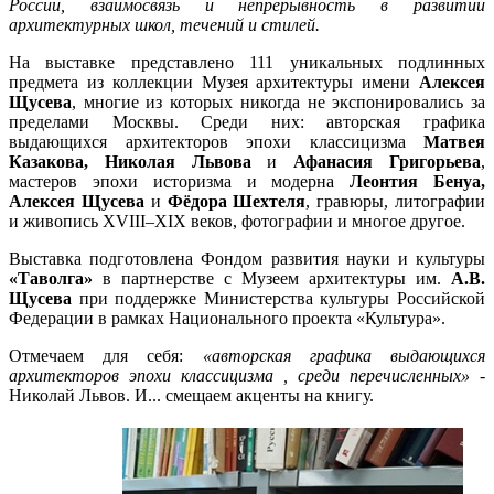
России, взаимосвязь и непрерывность в развитии
архитектурных школ, течений и стилей.
На выставке представлено 111 уникальных подлинных
предмета из коллекции Музея архитектуры имени
Алексея
Щусева
, многие из которых никогда не экспонировались за
пределами Москвы. Среди них: авторская графика
выдающихся архитекторов эпохи классицизма
Матвея
Казакова, Николая Львова
и
Афанасия Григорьева
,
мастеров эпохи историзма и модерна
Леонтия Бенуа,
Алексея Щусева
и
Фёдора Шехтеля
, гравюры, литографии
и живопись XVIII–XIX веков, фотографии и многое другое.
Выставка подготовлена Фондом развития науки и культуры
«Таволга»
в партнерстве с Музеем архитектуры им.
А.В.
Щусева
при поддержке Министерства культуры Российской
Федерации в рамках Национального проекта «Культура».
Отмечаем для себя:
«авторская графика выдающихся
архитекторов эпохи классицизма , среди перечисленных»
-
Николай Львов. И... смещаем акценты на книгу.