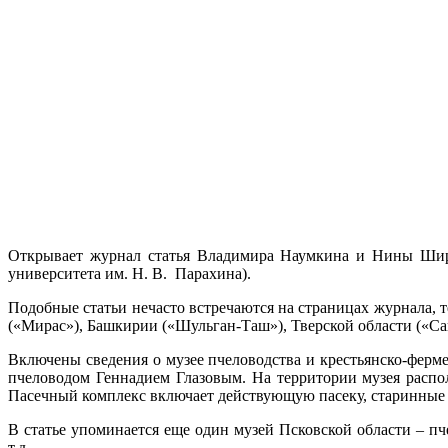
Открывает журнал статья Владимира Наумкина и Нины Ширя
университета им. Н. В. Парахина).
Подобные статьи нечасто встречаются на страницах журнала, т
(«Мирас»), Башкирии («Шульган-Таш»), Тверской области («Сан
Включены сведения о музее пчеловодства и крестьянско-ферм
пчеловодом Геннадием Глазовым. На территории музея распол
Пасечный комплекс включает действующую пасеку, старинные с
В статье упоминается еще один музей Псковской области – пч
т.д.