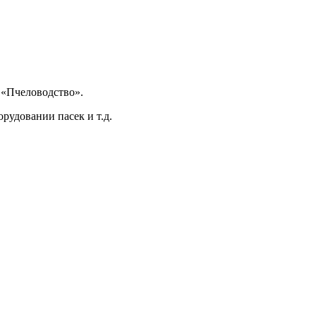
 «Пчеловодство».
удовании пасек и т.д.