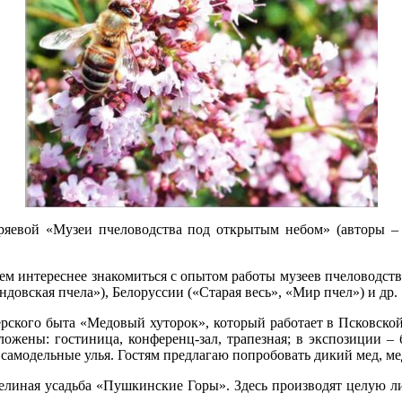
евой «Музеи пчеловодства под открытым небом» (авторы – н
ем интереснее знакомиться с опытом работы музеев пчеловодств
довская пчела»), Белоруссии («Старая весь», «Мир пчел») и др.
ерского быта «Медовый хуторок», который работает в Псковской
ожены: гостиница, конференц-зал, трапезная; в экспозиции – 
амодельные улья. Гостям предлагаю попробовать дикий мед, мед
елиная усадьба «Пушкинские Горы». Здесь производят целую ли