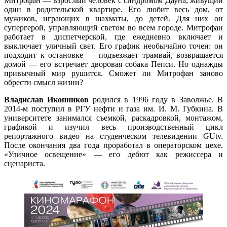
Митрофан — взрослый человек с синдромом Дауна, живущий
один в родительской квартире. Его любит весь дом, от
мужиков, играющих в шахматы, до детей. Для них он
супергерой, управляющий светом во всем городе. Митрофан
работает в диспетчерской, где ежедневно включает и
выключает уличный свет. Его график необычайно точен: он
подходит к остановке — подъезжает трамвай, возвращается
домой — его встречает дворовая собака Пепси. Но однажды
привычный мир рушится. Сможет ли Митрофан заново
обрести смысл жизни?
Владислав Иконников
родился в 1996 году в Заволжье. В
2014-м поступил в РГУ нефти и газа им. И. М. Губкина. В
университете занимался съемкой, раскадровкой, монтажом,
графикой и изучил весь производственный цикл
репортажного видео на студенческом телевидении GUtv.
После окончания два года проработал в операторском цехе.
«Уличное освещение» — его дебют как режиссера и
сценариста.