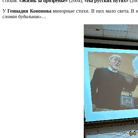
стихов:
«Жизнь за прозренье»
(2004),
«На русских путях»
(200
У
Геннадия Кононова
минорные стихи. В них мало света. В 
сломан будильник»
…