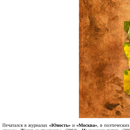
Печатался в журналах
«Юность»
и
«Москва»
, в поэтически