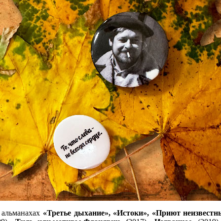
х альманахах
«Третье дыхание», «Истоки», «Приют неизвестн