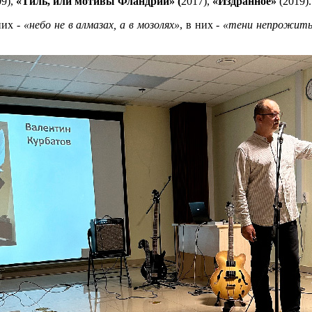
9),
«Тиль, или мотивы Фландрии» (
2017),
«Издранное»
(2019).
них -
«небо не в алмазах, а в мозолях»
, в них -
«тени непрожиты