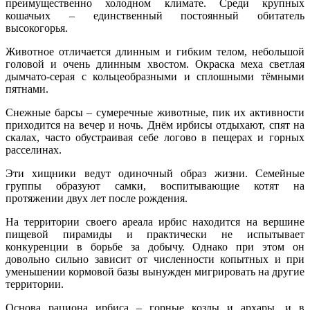
преимущественно холодном климате. Среди крупных
кошачьих – единственный постоянный обитатель
высокогорья.
Животное отличается длинным и гибким телом, небольшой
головой и очень длинным хвостом. Окраска меха светлая
дымчато-серая с кольцеобразными и сплошными тёмными
пятнами.
Снежные барсы – сумеречные животные, пик их активности
приходится на вечер и ночь. Днём ирбисы отдыхают, спят на
скалах, часто обустраивая себе логово в пещерах и горных
расселинах.
Эти хищники ведут одиночный образ жизни. Семейные
группы образуют самки, воспитывающие котят на
протяжении двух лет после рождения.
На территории своего ареала ирбис находится на вершине
пищевой пирамиды и практически не испытывает
конкуренции в борьбе за добычу. Однако при этом он
довольно сильно зависит от численности копытных и при
уменьшении кормовой базы вынужден мигрировать на другие
территории.
Основа рациона ирбиса – горные козлы и архары, и в