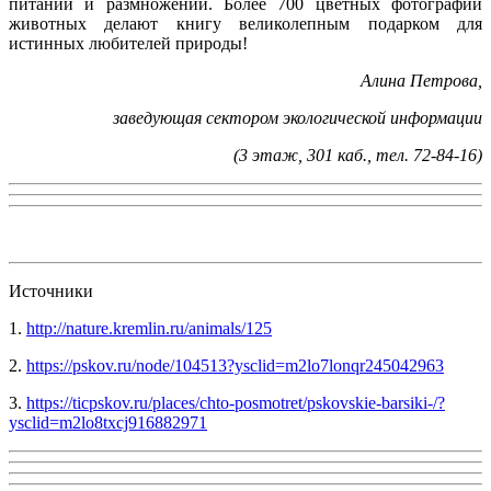
питании и размножении. Более 700 цветных фотографий
животных делают книгу великолепным подарком для
истинных любителей природы!
Алина Петрова,
заведующая сектором экологической информации
(3 этаж, 301 каб., тел. 72-84-16)
Источники
1.
http://nature.kremlin.ru/animals/125
2.
https://pskov.ru/node/104513?ysclid=m2lo7lonqr245042963
3.
https://ticpskov.ru/places/chto-posmotret/pskovskie-barsiki-/?
ysclid=m2lo8txcj916882971