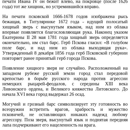
печати Ивана IV он бежит влево, на покровце (после 1626
года) тот же хищник, но устремившийся вправо.
На печати псковской 1666-1678 годов изображена рысь
бежащая, в Титулярнике 1672 года - идущий полосатый
хищный зверь с высунутым языком, над ним из облака
впервые появляется благословляющая рука. Наконец указом
Екатерины II 28 мая 1781 года хищный зверь определяется
окончательно, им стал барс. Герб Пскова гласил: «В голубом
поле барс, и над ним из облака выходящая рука».
Утвержденный 8 декабря 1856 года герб Псковской губернии
повторяет ранее принятый герб города Пскова.
Появление хищного зверя не случайно. Расположенный на
западном рубеже русской земли город стал передовой
крепостью в борьбе русского народа против агрессии
немецких рыцарей-феодалов, с середины XIII века
Ливонского ордена, и Великого княжества Литовского. До
начала XVI века город выдержал 26 осад.
Могучий и грозный барс символизирует эту готовность во
всеоружии встретить врагов, храбрость и мужество
псковичей, не оставляющих никаких надежд любому
агрессору. Поза зверя, высунутый язык и поднятая передняя
лапа подчеркивают его нацеленность на врага.