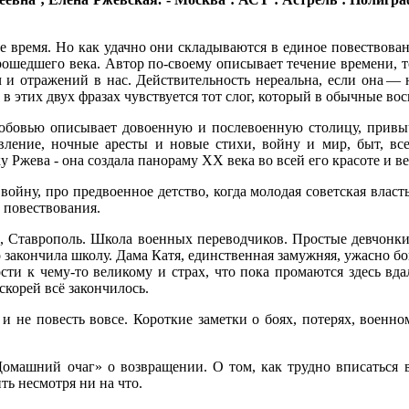
е время. Но как удачно они складываются в единое повествов
рошедшего века. Автор по-своему описывает течение времени, 
реч и отражений в нас. Действительность нереальна, если она
в этих двух фразах чувствуется тот слог, который в обычные во
юбовью описывает довоенную и послевоенную столицу, привычк
ление, ночные аресты и новые стихи, войну и мир, быт, вс
 Ржева - она создала панораму ХХ века во всей его красоте и в
ойну, про предвоенное детство, когда молодая советская власть
 повествования.
од, Ставрополь. Школа военных переводчиков. Простые девчонки
 закончила школу. Дама Катя, единственная замужняя, ужасно бо
сти к чему-то великому и страх, что пока промаются здесь вдал
скорей всё закончилось.
и не повесть вовсе. Короткие заметки о боях, потерях, военно
машний очаг» о возвращении. О том, как трудно вписаться в
ть несмотря ни на что.