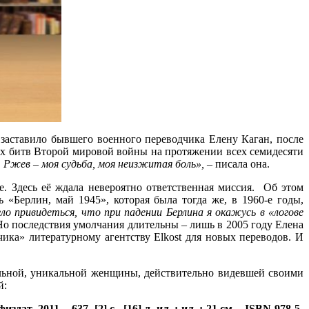
а заставило бывшего военного переводчика Елену Каган, после
х битв Второй мировой войны на протяжении всех семидесяти
 Ржев – моя судьба, моя неизжитая боль»,
– писала она.
е. Здесь её ждала невероятно ответственная миссия. Об этом
 «Берлин, май 1945», которая была тогда же, в 1960-е годы,
о привидеться, что при падении Берлина я окажусь в «логове
Но последствия умолчания длительны – лишь в 2005 году Елена
ика» литературному агентству Elkost для новых переводов. И
льной, уникальной женщины, действительно видевшей своими
й:
2011. - 637, [2] с., [16] л. ил. : ил. ; 21 см. - ISBN 978-5-