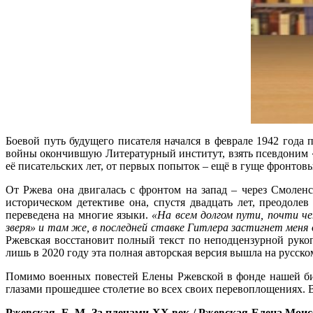
Боевой путь будущего писателя начался в феврале 1942 года 
войны окончившую Литературный институт, взять псевдоним 
её писательских лет, от первых попыток – ещё в гуще фронтов
От Ржева она двигалась с фронтом на запад – через Смоленс
историческом детективе она, спустя двадцать лет, преодоле
переведена на многие языки.
«На всем долгом пути, почти че
зверя» и там же, в последней ставке Гитлера застигнет меня
Ржевская восстановит полный текст по неподцензурной рукоп
лишь в 2020 году эта полная авторская версия вышла на русск
Помимо военных повестей Елены Ржевской в фонде нашей би
глазами прошедшее столетие во всех своих перевоплощениях. 
Ржевская, Е. М.
За плечами XX век / Ржевская Елена Моисеевна