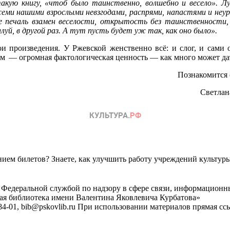
акую книгу, «чтоб было таинственно, волшебно и весело». Л
семи нашими взрослыми невзгодами, распрями, напастями и неу
е печаль взамен веселости, открытость без таинственности
уй, в другой раз. А тут пусть будет уж так, как оно было».
и произведения. У Ржевской женственно всё: и слог, и сами о
м — огромная фактологическая ценность — как много может дать
Познакомится 
Светлан
ем билетов? Знаете, как улучшить работу учреждений культур
 Федеральной службой по надзору в сфере связи, информационн
ная библиотека имени Валентина Яковлевича Курбатова»
4-01, bib@pskovlib.ru
При использовании материалов прямая ссылк