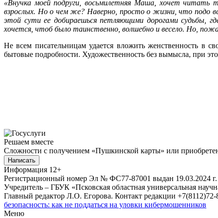
«Внучка моей подруги, восьмилетняя Маша, хочет читать т
взрослых. Но о чем же? Наверно, просто о жизни, что подо в
этой сути ее добираешься петляющими дорогами судьбы, гд
хочется, чтоб было таинственно, волшебно и весело. Но, пожал
Не всем писательницам удается вложить женственность в сво
бытовые подробности. Художественность без вымысла, при это
Решаем вместе
Сложности с получением «Пушкинской карты» или приобретени
Написать
Информация
12+
Регистрационный номер Эл № ФС77-87001 выдан 19.03.2024 г.
Учредитель – ГБУК «Псковская областная универсальная науч
Главный редактор Л.О. Егорова. Контакт редакции +7(8112)72-8
безопасность: как не поддаться на уловки кибермошенников
Меню