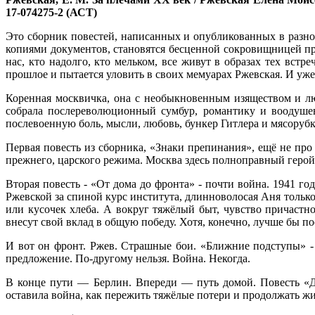
17-074275-2 (АСТ)
Это сборник повестей, написанных и опубликованных в разно
копиями документов, становятся бесценной сокровищницей п
нас, кто надолго, кто мельком, все живут в образах тех вст
прошлое и пытается уловить в своих мемуарах Ржевская. И уже 
Коренная москвичка, она с необыкновенным изяществом и л
собрала послереволюционный сумбур, романтику и воодушев
послевоенную боль, мысли, любовь, бункер Гитлера и мясорубку
Первая повесть из сборника, «Знаки препинания», ещё не про в
прежнего, царского режима. Москва здесь полноправный герой
Вторая повесть - «От дома до фронта» - почти война. 1941 г
Ржевской за спиной курс института, длинноволосая Аня только
или кусочек хлеба. А вокруг тяжёлый быт, чувство причастно
внесут свой вклад в общую победу. Хотя, конечно, лучше бы по
И вот он фронт. Ржев. Страшные бои. «Ближние подступы» - 
предложение. По-другому нельзя. Война. Некогда.
В конце пути — Берлин. Впереди — путь домой. Повесть «До
оставила война, как пережить тяжёлые потери и продолжать жи