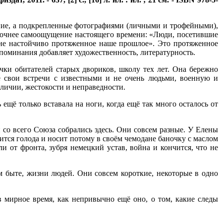
ание, а подкрепленные фотографиями (личными и трофейными),
точнее самоощущение настоящего времени: «Люди, посетившие
 — не настойчиво протяженное наше прошлое». Это протяженное
споминания добавляет художественность, литературность.
и обитателей старых двориков, школу тех лет. Она бережно
е свои встречи с известными и не очень людьми, военную и
еличии, жестокости и неправедности.
 ещё только вставала на ноги, когда ещё так много осталось от
 со всего Союза собрались здесь. Они совсем разные. У Елены
ится голода и носит потому в своём чемодане баночку с маслом
и от фронта, зубря немецкий устав, война и кончится, что не
м быте, жизни людей. Они совсем короткие, некоторые в одно
 мирное время, как непривычно ещё оно, о том, какие следы