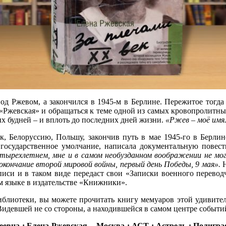
под Ржевом, а закончился в 1945-м в Берлине. Пережитое тогд
«Ржевская» и обращаться к теме одной из самых кровопролитны
ых будней – и вплоть до последних дней жизни.
«Ржев – моё имя.
к, Белоруссию, Польшу, закончив путь в мае 1945-го в Берлин
в государственное умолчание, написала документальную повесть
тырехлетнем, мне и в самом необузданном воображении не могл
 окончание второй мировой войны, первый день Победы, 9 мая».
иси и в таком виде передаст свои «Записки военного переводч
ом языке в издательстве «Книжники».
блиотеки, вы можете прочитать книгу мемуаров этой удивите
Видевшей не со стороны, а находившейся в самом центре событи
 ; Елена Ржевская. - Москва : АСТ : Астрель : Полиграфиздат, 