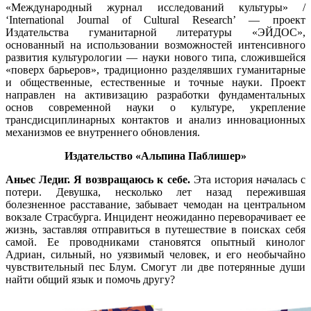
«Международный журнал исследований культуры» /
‘International Journal of Cultural Research’ — проект
Издательства гуманитарной литературы «ЭЙДОС»,
основанный на использовании возможностей интенсивного
развития культурологии — науки нового типа, сложившейся
«поверх барьеров», традиционно разделявших гуманитарные
и общественные, естественные и точные науки. Проект
направлен на активизацию разработки фундаментальных
основ современной науки о культуре, укрепление
трансдисциплинарных контактов и анализ инновационных
механизмов ее внутреннего обновления.
Издательство «Альпина Паблишер»
Аньес Ледиг. Я возвращаюсь к себе.
Эта история началась с
потери. Девушка, несколько лет назад пережившая
болезненное расставание, забывает чемодан на центральном
вокзале Страсбурга. Инцидент неожиданно переворачивает ее
жизнь, заставляя отправиться в путешествие в поисках себя
самой. Ее проводниками становятся опытный кинолог
Адриан, сильный, но уязвимый человек, и его необычайно
чувствительный пес Блум. Смогут ли две потерянные души
найти общий язык и помочь другу?