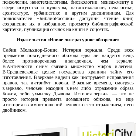
психологии, нанотехнологиям, биоэкологии, менеджменту в
сфере искусства и культуры, патопсихологии, педагогике,
архитектуре, урбанистике и другим дисциплинам. Для
пользователей «БиблиоРоссики» доступны чтение книг,
сохранение их в избранное, просмотр библиографической
карточки, публикация ссылок на книги в соцсетях.
Издательство «Новое литературное обозрение»
Сабин Мельхиор-Бонне. История зеркала.
Среди всех
предметов повседневного обихода едва ли найдется вещь
более противоречивая и загадочная, чем зеркало.
В Античности с ним связано множество мифов и легенд.
В Средневековье целые государства хранили тайну его
изготовления. В зеркале видели как инструмент исправления
нравов, так и атрибут порока. В разные времена, смотрясь
в зеркало, человек находил в нем либо отражение образа
Божия, либо ухмылку Дьявола. История зеркала — это не
просто история предмета домашнего обихода, но еще
и история взаимоотношений человека с его отражением, с его
двойником.