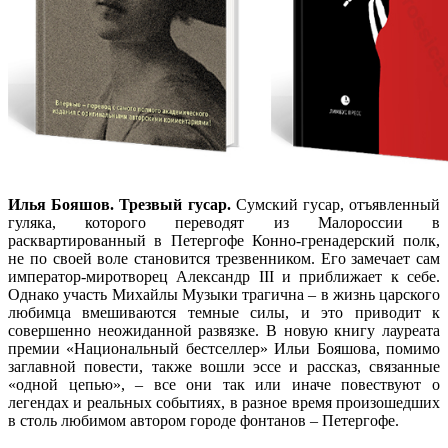
Илья Бояшов. Трезвый гусар.
Сумский гусар, отъявленный
гуляка, которого переводят из Малороссии в
расквартированный в Петергофе Конно-гренадерский полк,
не по своей воле становится трезвенником. Его замечает сам
император-миротворец Александр III и приближает к себе.
Однако участь Михайлы Музыки трагична – в жизнь царского
любимца вмешиваются темные силы, и это приводит к
совершенно неожиданной развязке. В новую книгу лауреата
премии «Национальный бестселлер» Ильи Бояшова, помимо
заглавной повести, также вошли эссе и рассказ, связанные
«одной цепью», – все они так или иначе повествуют о
легендах и реальных событиях, в разное время произошедших
в столь любимом автором городе фонтанов – Петергофе.