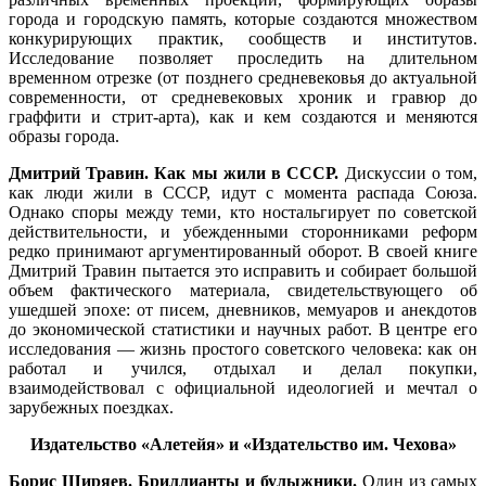
города и городскую память, которые создаются множеством
конкурирующих практик, сообществ и институтов.
Исследование позволяет проследить на длительном
временном отрезке (от позднего средневековья до актуальной
современности, от средневековых хроник и гравюр до
граффити и стрит-арта), как и кем создаются и меняются
образы города.
Дмитрий Травин. Как мы жили в СССР.
Дискуссии о том,
как люди жили в СССР, идут с момента распада Союза.
Однако споры между теми, кто ностальгирует по советской
действительности, и убежденными сторонниками реформ
редко принимают аргументированный оборот. В своей книге
Дмитрий Травин пытается это исправить и собирает большой
объем фактического материала, свидетельствующего об
ушедшей эпохе: от писем, дневников, мемуаров и анекдотов
до экономической статистики и научных работ. В центре его
исследования — жизнь простого советского человека: как он
работал и учился, отдыхал и делал покупки,
взаимодействовал с официальной идеологией и мечтал о
зарубежных поездках.
Издательство «Алетейя» и «Издательство им. Чехова»
Борис Ширяев. Бриллианты и булыжники.
Один из самых