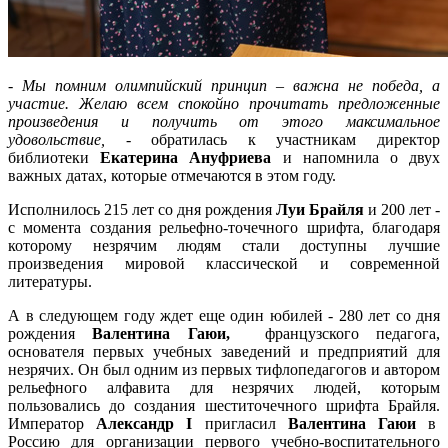
-
Мы помним олимпийский принцип – важна не победа, а
участие. Желаю всем спокойно прочитать предложенные
произведения и получить от этого максимальное
удовольствие,
- обратилась к участникам директор
библиотеки
Екатерина Ануфриева
и напомнила о двух
важных датах, которые отмечаются в этом году.
Исполнилось 215 лет со дня рождения
Луи Брайля
и 200 лет -
с момента создания рельефно-точечного шрифта, благодаря
которому незрячим людям стали доступны лучшие
произведения мировой классической и современной
литературы.
А в следующем году ждет еще один юбилей - 280 лет со дня
рождения
Валентина Гаюи,
французского педагога,
основателя первых учебных заведений и предприятий для
незрячих. Он был одним из первых тифлопедагогов и автором
рельефного алфавита для незрячих людей, которым
пользовались до создания шеститочечного шрифта Брайля.
Император
Александр I
пригласил
Валентина Гаюи
в
Россию для организации первого учебно-воспитательного