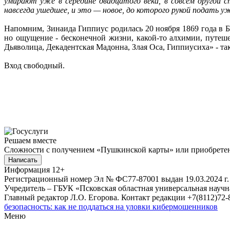
умирают уже в середине двадцатого века, в совсем другой 
навсегда ушедшее, и это — новое, до которого рукой подать у
Напомним, Зинаида Гиппиус родилась 20 ноября 1869 года в Б
но ощущение - бесконечной жизни, какой-то алхимии, путешес
Дьяволица, Декадентская Мадонна, Злая Оса, Гиппиусиха» - та
Вход cвободный.
Решаем вместе
Сложности с получением «Пушкинской карты» или приобретени
Написать
Информация
12+
Регистрационный номер Эл № ФС77-87001 выдан 19.03.2024 г.
Учредитель – ГБУК «Псковская областная универсальная науч
Главный редактор Л.О. Егорова. Контакт редакции +7(8112)72-8
безопасность: как не поддаться на уловки кибермошенников
Меню