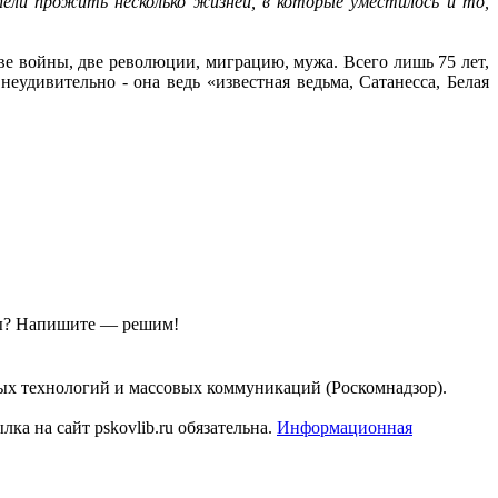
пели прожить несколько жизней, в которые уместилось и то,
ве войны, две революции, миграцию, мужа. Всего лишь 75 лет,
еудивительно - она ведь «известная ведьма, Сатанесса, Белая
ы?
Напишите — решим!
ых технологий и массовых коммуникаций (Роскомнадзор).
а на сайт pskovlib.ru обязательна.
Информационная