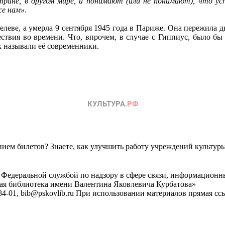
стране, в другом мире, и понимают (или не понимают), что ус
же нам»
.
елеве, а умерла 9 сентября 1945 года в Париже. Она пережила д
твия во времени. Что, впрочем, в случае с Гиппиус, было бы н
к называли её современники.
ем билетов? Знаете, как улучшить работу учреждений культур
 Федеральной службой по надзору в сфере связи, информационн
ная библиотека имени Валентина Яковлевича Курбатова»
4-01, bib@pskovlib.ru
При использовании материалов прямая ссылк