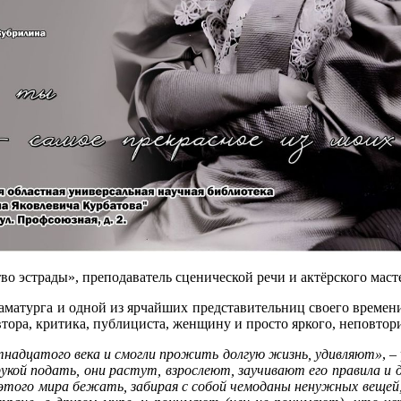
о эстрады», преподаватель сценической речи и актёрского маст
аматурга и одной из ярчайших представительниц своего времен
автора, критика, публициста, женщину и просто яркого, неповто
ятнадцатого века и смогли прожить долгую жизнь, удивляют»
, 
а рукой подать, они растут, взрослеют, заучивают его правила 
 этого мира бежать, забирая с собой чемоданы ненужных вещей, 