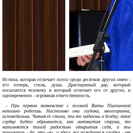
Истина, которая отличает поэта среди десятков других имен -
его почерк, стиль, душа. Драгоценный дар, который
посылается человеку и который отличает его от других, и
одновременно - огромная ответственность.
-
При первом знакомстве с поэзией
Виты Пшеничной
невольно робеешь. Настолько она глубока, многогранна,
исповедальна. Читая ее стихи, ты то падаешь в бездну, твое
сердце будто обрывается, как натянутая струна, то
наполняется тихой радостью открытия себя, и ты
понимаешь - да, это «я», и здесь же рождается улыбка - от