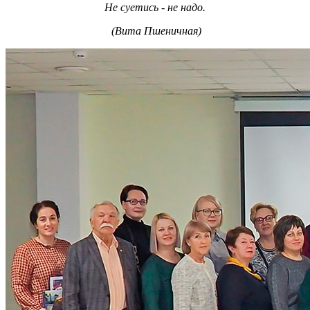
Не суетись - не надо.
(Вита Пшеничная)