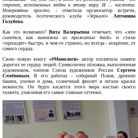
строчек, исполненных любви к этому миру. И … чистота.
Невероятно просто
, - отметила организатор встречи,
руководитель поэтического клуба «Зеркало»
Антонина
Голубева
.
Как это возможно?
Вита Валерьевна
отмечает, что
«это
сыпется, как вытяжка из прожитых дней»
и стихи
«приходят» быстро, в чем-то странно, но всегда - искренне, от
самого сердца.
Свою новую книгу
«#Монологи»
автор посвятила памяти
дорогих ее сердцу людей. Символична обложка, выполненная
художником, членом Союза художников России
Сергеем
Семёновым
. В его работах - соборный Псков, древние
башни, улочки и дома, солнечный фиолет и легкие краски
нежности. Он будто касается этого мира кистью своего
таланта, улавливая его самые главные оттенки.