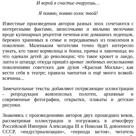
И верой в счастье очаруешь…
Я помню, помню голос твой!
Известные произведения авторов разных эпох сочетаются с
интересными фактами, записочками и милыми мелочами
вроде кулинарных рецептов печенья или домашних леденцов,
бережно хранимых в семье и передаваемых из поколения в
поколение. Маленьким читателям точно будет интересно
узнать, кто такие кормилица и бонна, прачка и лавочница; во
что одевали детей до революции; что такое крокет и ландо,
лапта и штандр; откуда пришёл аромат любимых несколькими
поколениями советских дам духов «Красная Москва»; как
вести себя в театре; правила чаепития и ещё много всякой-
всячины...
Замечательные тексты добавляют потрясающие иллюстрации
- репродукции живописных полотен, архивные и
современные фотографии, открытки, плакаты и детские
рисунки.
Знакомясь с произведениями авторов двух прошедших веков,
рассматривая иллюстрации и погружаясь в атмосферу
Российской Империи Александра III и Николая II, довоенного
СССР, «индустриализации», «периода застоя», читатель