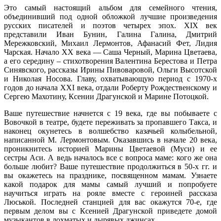
Это самый настоящий альбом для семейного чтения,
объединивший под одной обложкой лучшие произведения
русских писателей и поэтов четырех эпох. XIX век
представили Иван Бунин, Галина Галина, Дмитрий
Мережковский, Михаил Лермонтов, Афанасий Фет, Лидия
Чарская. Начало XX века — Саша Черный, Марина Цветаева,
а его середину – стихотворения Валентина Берестова и Петра
Синявского, рассказы Ирины Пивоваровой, Ольги Высотской
и Николая Носова. Главу, охватывающую период с 1970-х
годов до начала XXI века, отдали Роберту Рождественскому и
Сергею Махотину, Ксении Драгунской и Марине Потоцкой.
Ваше путешествие начнется с 19 века, где вы побываете с
Вовочкой в театре, будете переживать за пропавшего Такса, и
наконец окунетесь в волшебство казачьей колыбельной,
написанной М. Лермонтовым. Оказавшись в начале 20 века,
проникнитесь историей Марины Цветаевой (Муси) и ее
сестры Аси. А ведь началось все с вопроса маме: кого же она
больше любит? Ваше путешествие продолжиться в 50-х гг. и
вы окажетесь на празднике, посвященном мамам. Узнаете
какой подарок для мамы самый лучший и попробуете
научиться играть на рояле вместе с героиней рассказа
Люськой. Последней станцией для вас окажутся 70-е, где
первым делом вы с Ксенией Драгунской приведете домой
музыкантов в лохматых и дырявых джинсах.