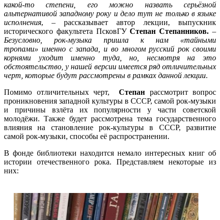
какой-то степени, его можно назвать серьёзной
альтернативой западному року и дело тут не только в языке
исполнения
, ‒ рассказывает автор лекции, выпускник
исторического факультета ПсковГУ
Степан Степанников.
‒
Безусловно, рок-музыка пришла к нам «тайными
тропами» именно с запада, и во многом русский рок своими
корнями уходит именно туда, но, несмотря на это
обстоятельство, у нашей версии имеется ряд отличительных
черт, которые будут рассмотрены в рамках данной лекции
.
Помимо отличительных черт,
Степан
рассмотрит вопрос
проникновения западной культуры в СССР, самой рок-музыки
и причины взлёта их популярности у части советской
молодёжи. Также будет рассмотрена тема государственного
влияния на становление рок-культуры в СССР, развитие
самой рок-музыки, способы её распространении.
В фонде библиотеки находится немало интересных книг об
истории отечественного рока. Представляем некоторые из
них: