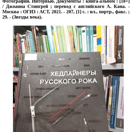
Фотографии. Интервью. Документы : книга-альбом : [18+]
/ Джоанна Стингрей ; перевод с английского А. Кана. -
Москва : ОГИЗ : АСТ, 2021. - 207, [1] с. : ил., портр., факс. ;
29. - (Звезды века).