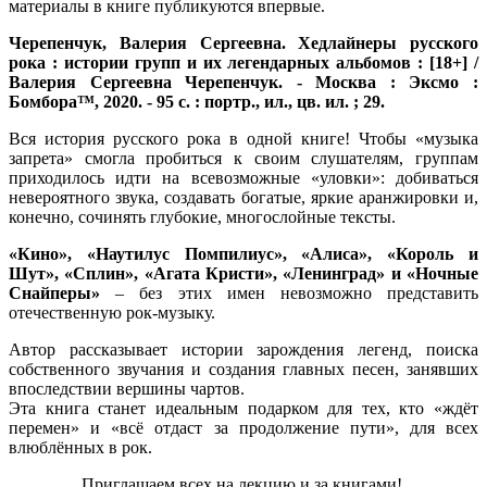
материалы в книге публикуются впервые.
Черепенчук, Валерия Сергеевна.
Хедлайнеры русского
рока : истории групп и их легендарных альбомов : [18+] /
Валерия Сергеевна Черепенчук. - Москва : Эксмо :
Бомбора™, 2020. - 95 с. : портр., ил., цв. ил. ; 29.
Вся история русского рока в одной книге! Чтобы «музыка
запрета» смогла пробиться к своим слушателям, группам
приходилось идти на всевозможные «уловки»: добиваться
невероятного звука, создавать богатые, яркие аранжировки и,
конечно, сочинять глубокие, многослойные тексты.
«Кино», «Наутилус Помпилиус», «Алиса», «Король и
Шут», «Сплин», «Агата Кристи», «Ленинград» и «Ночные
Снайперы»
‒ без этих имен невозможно представить
отечественную рок-музыку.
Автор рассказывает истории зарождения легенд, поиска
собственного звучания и создания главных песен, занявших
впоследствии вершины чартов.
Эта книга станет идеальным подарком для тех, кто «ждёт
перемен» и «всё отдаст за продолжение пути», для всех
влюблённых в рок.
Приглашаем всех на лекцию и за книгами!