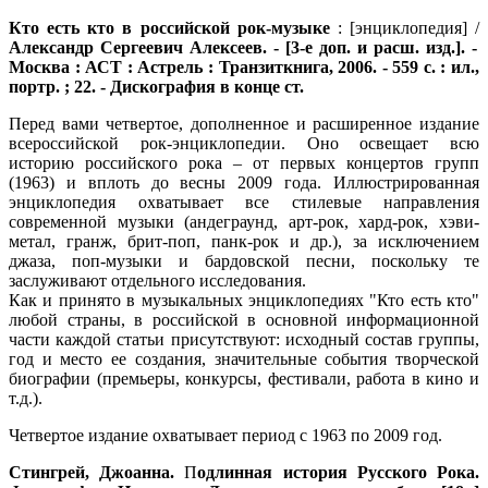
Кто есть кто в российской рок-музыке
: [энциклопедия] /
Александр Сергеевич Алексеев. - [3-е доп. и расш. изд.]. -
Москва : АСТ : Астрель : Транзиткнига, 2006. - 559 с. : ил.,
портр. ; 22. - Дискография в конце ст.
Перед вами четвертое, дополненное и расширенное издание
всероссийской рок-энциклопедии. Оно освещает всю
историю российского рока ‒ от первых концертов групп
(1963) и вплоть до весны 2009 года. Иллюстрированная
энциклопедия охватывает все стилевые направления
современной музыки (андеграунд, арт-рок, хард-рок, хэви-
метал, гранж, брит-поп, панк-рок и др.), за исключением
джаза, поп-музыки и бардовской песни, поскольку те
заслуживают отдельного исследования.
Как и принято в музыкальных энциклопедиях "Кто есть кто"
любой страны, в российской в основной информационной
части каждой статьи присутствуют: исходный состав группы,
год и место ее создания, значительные события творческой
биографии (премьеры, конкурсы, фестивали, работа в кино и
т.д.).
Четвертое издание охватывает период с 1963 по 2009 год.
Стингрей, Джоанна.
П
одлинная история Русского Рока.