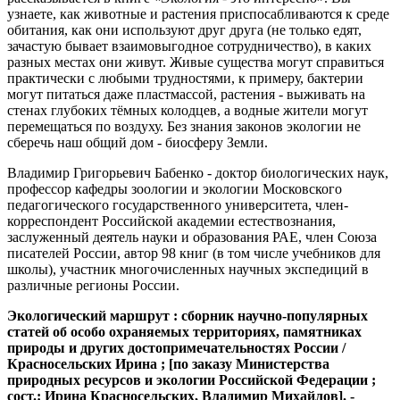
узнаете, как животные и растения приспосабливаются к среде
обитания, как они используют друг друга (не только едят,
зачастую бывает взаимовыгодное сотрудничество), в каких
разных местах они живут. Живые существа могут справиться
практически с любыми трудностями, к примеру, бактерии
могут питаться даже пластмассой, растения - выживать на
стенах глубоких тёмных колодцев, а водные жители могут
перемещаться по воздуху. Без знания законов экологии не
сберечь наш общий дом - биосферу Земли.
Владимир Григорьевич Бабенко - доктор биологических наук,
профессор кафедры зоологии и экологии Московского
педагогического государственного университета, член-
корреспондент Российской академии естествознания,
заслуженный деятель науки и образования РАЕ, член Союза
писателей России, автор 98 книг (в том числе учебников для
школы), участник многочисленных научных экспедиций в
различные регионы России.
Экологический маршрут : сборник научно-популярных
статей об особо охраняемых территориях, памятниках
природы и других достопримечательностях России /
Красносельских Ирина ; [по заказу Министерства
природных ресурсов и экологии Российской Федерации ;
сост.: Ирина Красносельских, Владимир Михайлов]. -