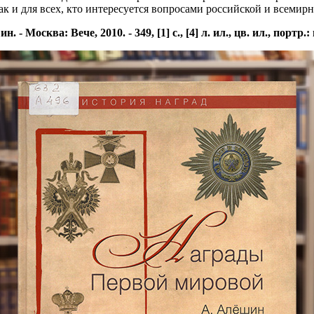
ак и для всех, кто интересуется вопросами российской и всемир
сква: Вече, 2010. - 349, [1] с., [4] л. ил., цв. ил., портр.: ил