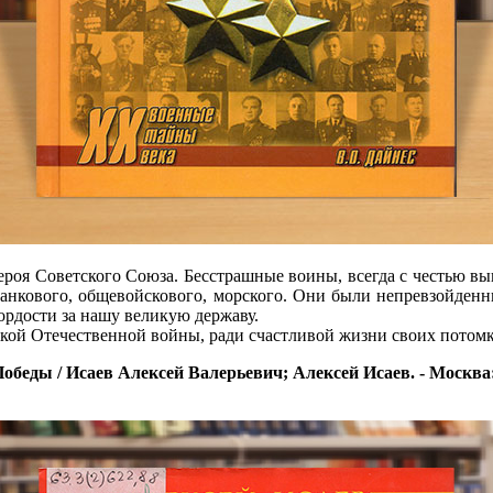
ероя Советского Союза. Бесстрашные воины, всегда с честью в
танкового, общевойскового, морского. Они были непревзойденн
рдости за нашу великую державу.
икой Отечественной войны, ради счастливой жизни своих потомк
ы / Исаев Алексей Валерьевич; Алексей Исаев. - Москва: Яуза