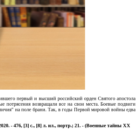
едившего первый и высший российский орден Святого апостола
ые потрясения возвращали все на свои места. Боевые подвиги
личия" на поле брани. Так, в годы Первой мировой войны едва
- 476, [3] с., [8] л. ил., портр.; 21. - (Военные тайны XX