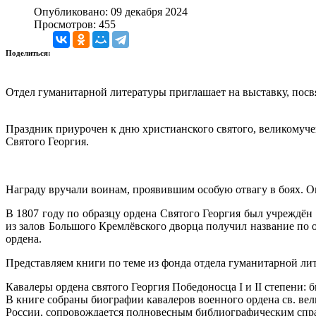
Опубликовано: 09 декабря 2024
Просмотров: 455
Поделиться:
Отдел гуманитарной литературы приглашает на выставку, посв
Праздник приурочен к дню христианского святого, великомуче
Святого Георгия.
Награду вручали воинам, проявившим особую отвагу в боях. Он
В 1807 году по образцу ордена Святого Георгия был учреждён
из залов Большого Кремлёвского дворца получил название по о
ордена.
Представляем книги по теме из фонда отдела гуманитарной л
Кавалеры ордена святого Георгия Победоносца I и II степени: библ
В книге собраны биографии кавалеров военного ордена св. ве
России, сопровождается полновесным библиографическим спр