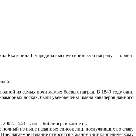
трица Екатерина II учредила высшую воинскую награду — орден
сшей.
й одной из самых почитаемых боевых наград. В 1849 году один
а мраморных досках, были увековечены имена кавалеров данного
2002. - 543 с.: ил. - Библиогр. в конце ст.
ее полный из ныне изданных список лиц, послуживших во славу
Предлагаемое издание относится к жанру энциклопедическому