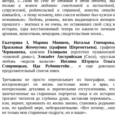
автора,
«…сами по себе не отдавая в этом отчета, мы
только и живем любовью: счастливой и несчастной,
супружеской, родительской и странной, невесть откуда
взявшейся, - к тому человеку, кто совсем недавно был чужим и
незнакомым».
Любовь, романы, жизнь выдающихся женщин
прошлого - знатных и не очень, но оставивших свой след в
истории, едва восстановимый теперь по каким-то личным
архивам, записочкам, мемуарам, свидетельствам эпохи...
Екатерина I, Марина Мнишек, Наталья Гончарова,
Прасковья Жемчугова (графиня Шереметьева)
, графиня
Чернышева,
княгиня
Голицына
(прототип пушкинской
«пиковой дамы»),
Элизабет Австрийская
(Сиси), «русская
любовь «короля вальсов»
Иоганна Штрауса Ольга
Смирницкая, Ида Рубинштейн
… и еще довольно
продолжительный список имен.
Третьякова не просто переписывает их биографии, она
воспроизводит их жизнь настолько живо и ярко, с
интересными деталями и лирическими отступлениями, что
запечатленные на старинных портретах лица и их истории
трогают читателя до глубины души, заставляя переживать…
или, вернее, проживать их жизнь заново, становясь родными
или, по крайней мере, небезразличными. «Вот почему…они
не только мои старинные подруги, но и ваши».