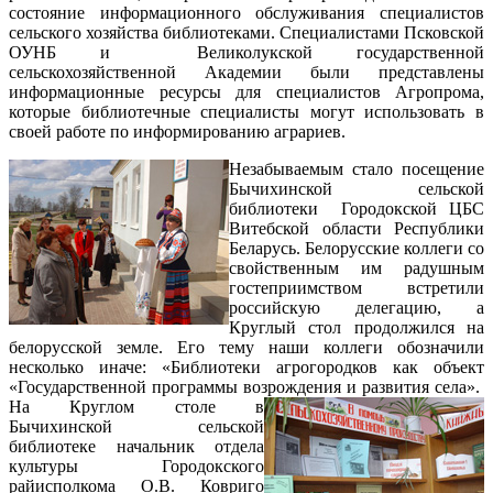
состояние информационного обслуживания специалистов
сельского хозяйства библиотеками. Специалистами Псковской
ОУНБ и Великолукской государственной
сельскохозяйственной Академии были представлены
информационные ресурсы для специалистов Агропрома,
которые библиотечные специалисты могут использовать в
своей работе по информированию аграриев.
Незабываемым стало посещение
Бычихинской сельской
библиотеки Городокской ЦБС
Витебской области Республики
Беларусь. Белорусские коллеги со
свойственным им радушным
гостеприимством встретили
российскую делегацию, а
Круглый стол продолжился на
белорусской земле. Его тему наши коллеги обозначили
несколько иначе: «Библиотеки агрогородков как объект
«Государственной программы возрождения и развития села».
На Круглом столе в
Бычихинской сельской
библиотеке начальник отдела
культуры Городокского
райисполкома О.В. Ковриго