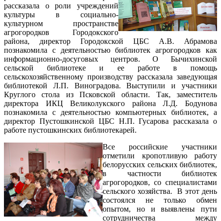
рассказала о роли учреждений
культуры в социально-
культурном пространстве
агрогородков Городокского
района, директор Городокской ЦБС А.В. Абрамова
познакомила с деятельностью библиотек агрогородков как
информационно-досуговых центров. О Бычихинской
сельской библиотеке и ее работе в помощь
сельскохозяйственному производству рассказала заведующая
библиотекой Л.П. Виноградова. Выступили и участники
Круглого стола из Псковской области. Так, заместитель
директора ИКЦ Великолукского района Л.Д. Бодунова
познакомила с деятельностью компьютерных библиотек, а
директор Пустошкинской ЦБС Н.П. Гусарова рассказала о
работе пустошкинских библиотекарей.
Все российские участники
отметили кропотливую работу
белорусских сельских библиотек,
в частности библиотек
агрогородков, со специалистами
сельского хозяйства. В этот день
состоялся не только обмен
опытом, но и выявлены пути
сотрудничества между