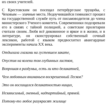
их своих учителей.
С Крестовским он посещал петербургские трущобы, с
Чеховым — злачные места. Недоучившийся гимназист прошел
на государственной службе путь от письмоводителя до члена
министерского Ученого комитета. Современники подозревали
его в связях с тайной полицией, а советские пролетарии
считали своим. Любя всё диковинное и яркое и в жизни, и в
литературе, он сконструировал собственный сочный
лексикон, работой с языком предвосхитил авангардные
эксперименты начала ХХ века.
Отдыхала глазами на густевшем закате,
Опустив на колени том глубинных листков,
Вопрошая в раздумьи, есть ли кто деликатней,
Чем любовным вниманьем воскрешенный Лесков?
Это он восхищался деликатностью нищих,
Независимый, гневный, надпартийный, прямой.
Потому-то любое разукрасят жилище