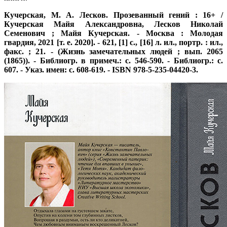
Кучерская, М. А. Лесков. Прозеванный гений : 16+ /
Кучерская Майя Александровна, Лесков Николай
Семенович ; Майя Кучерская. - Москва : Молодая
гвардия, 2021 [т. е. 2020]. - 621, [1] с., [16] л. ил., портр. : ил.,
факс. ; 21. - (Жизнь замечательных людей ; вып. 2065
(1865)). - Библиогр. в примеч.: с. 546-590. - Библиогр.: с.
607. - Указ. имен: с. 608-619. - ISBN 978-5-235-04420-3.