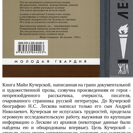
Книга Майи Кучерской, написанная на грани документальной
и художественной прозы, созвучна произведениям ее героя -
непревзойденного рассказчика, очеркиста, писателя,
очарованного странника русской литературы. До Кучерской
биографию Н.С. Лескова написал только его сын Андрей
Николаевич. Кучерская не испугалась трудностей, проделала
огромную исследовательскую работу, выуживая по крупицам
информацию о Лескове из архивов (некоторые данные были
найдены ею и обнародованы впервые). Цель Кучерской –
открыть глаза своим современникам, заставить нас задуматься