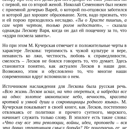
с первой, ни со второй женой. Николай Семенович был нежен
с приемной дочерью Варей, о которой по-отцовски заботился
и которой дал хорошее образование. Хотя, надо признать, что
и ей порою приходилось несладко.
«Ты о Христе пишешь, а
сам черт чертом, только рогов недостает»
, – сказала
однажды Лескову Варя, когда он дал ей пощечину за то, что
«кудри посмела завить».
Но при этом М. Кучерская отмечает и положительные черты в
характере Лескова: терпимость к чужой культуре и вере,
ненависть ко лжи, честность, любовь к справедливости,
смелость – Лесков не боялся говорить то, что думает. Здесь
становится понятно, как актуален Лесков в наши дни.
Возможно, этим и обусловлено то, что многие наши
современники вдруг вспомнили о нем.
Источником наслаждения для Лескова была русская речь.
«Всю жизнь Лесков искал, на что опереться, а набредал все
на одно: золотое иконописное небо, вечность, красота
кроткой и умной души и сокровищницы родного языка».
М.
Кучерская показывает в своей книге, как Лесков, постепенно
отвлекаясь от политики и прочего суетного, мирского,
начинает служить только слову. В эпилоге есть такие слова:
«Что ему все эти революции, войны, идеи, проповеди – вся
эта давно утратившая смысл борьба? Не пощупаешь ее, не