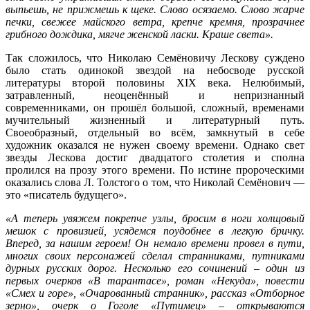
выпьешь, не прижмешь к щеке. Слово осязаемо. Слово жарче
печки, свежее майского ветра, крепче кремня, прозрачнее
грибного дождика, мягче женской ласки. Краше света».
Так сложилось, что Николаю Семёновичу Лескову суждено
было стать одинокой звездой на небосводе русской
литературы второй половины XIX века. Нелюбимый,
затравленный, неоценённый и непризнанный
современниками, он прошёл большой, сложный, временами
мучительный жизненный и литературный путь.
Своеобразный, отдельный во всём, замкнутый в себе
художник оказался не нужен своему времени. Однако свет
звезды Лескова достиг двадцатого столетия и сполна
пролился на прозу этого времени. По истине пророческими
оказались слова Л. Толстого о том, что Николай Семёнович —
это «писатель будущего».
«А теперь увяжем покрепче узлы, бросим в ноги холщовый
мешок с провизией, усядемся поудобнее в легкую бричку.
Вперед, за нашим героем! Он немало времени провел в пути,
многих своих персонажей сделал странниками, путниками
дурных русских дорог. Несколько его сочинений – один из
первых очерков «В тарантасе», роман «Некуда», повести
«Смех и горе», «Очарованный странник», рассказ «Отборное
зерно», очерк о Гоголе «Путимец» – открываются