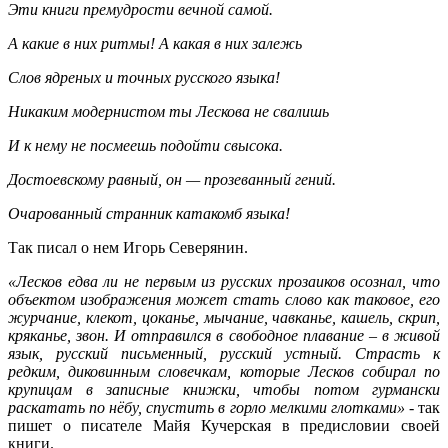
Эти книги премудрости вечной самой.
А какие в них ритмы! А какая в них залежь
Слов ядреных и точных русского языка!
Никаким модернистом ты Лескова не свалишь
И к нему не посмеешь подойти свысока.
Достоевскому равный, он — прозеванный гений.
Очарованный странник катакомб языка!
Так писал о нем Игорь Северянин.
«Лесков едва ли не первым из русских прозаиков осознал, что
объектом изображения может стать слово как таковое, его
журчание, клекот, цоканье, мычание, чавканье, кашель, скрип,
кряканье, звон. И отправился в свободное плавание – в живой
язык, русский письменный, русский устный. Страсть к
редким, диковинным словечкам, которые Лесков собирал по
крупицам в записные книжки, чтобы потом гурмански
раскатать по нёбу, спустить в горло мелкими глотками»
- так
пишет о писателе Майя Кучерская в предисловии своей
книги.