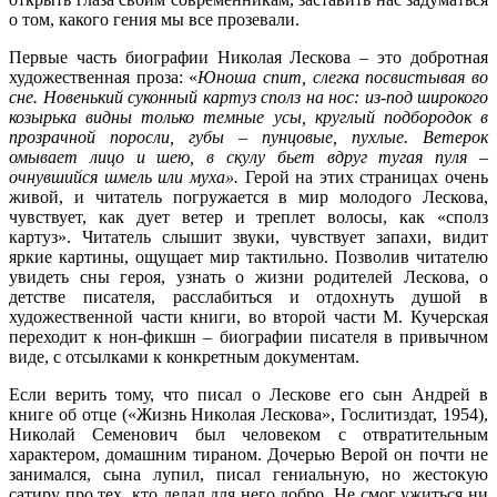
о том, какого гения мы все прозевали.
Первые часть биографии Николая Лескова – это добротная
художественная проза: «
Юноша спит, слегка посвистывая во
сне. Новенький суконный картуз сполз на нос: из-под широкого
козырька видны только темные усы, круглый подбородок в
прозрачной поросли, губы – пунцовые, пухлые. Ветерок
омывает лицо и шею, в скулу бьет вдруг тугая пуля –
очнувшийся шмель или муха».
Герой на этих страницах очень
живой, и читатель погружается в мир молодого Лескова,
чувствует, как дует ветер и треплет волосы, как «сполз
картуз». Читатель слышит звуки, чувствует запахи, видит
яркие картины, ощущает мир тактильно. Позволив читателю
увидеть сны героя, узнать о жизни родителей Лескова, о
детстве писателя, расслабиться и отдохнуть душой в
художественной части книги, во второй части М. Кучерская
переходит к нон-фикшн – биографии писателя в привычном
виде, с отсылками к конкретным документам.
Если верить тому, что писал о Лескове его сын Андрей в
книге об отце («Жизнь Николая Лескова», Гослитиздат, 1954),
Николай Семенович был человеком с отвратительным
характером, домашним тираном. Дочерью Верой он почти не
занимался, сына лупил, писал гениальную, но жестокую
сатиру про тех, кто делал для него добро. Не смог ужиться ни