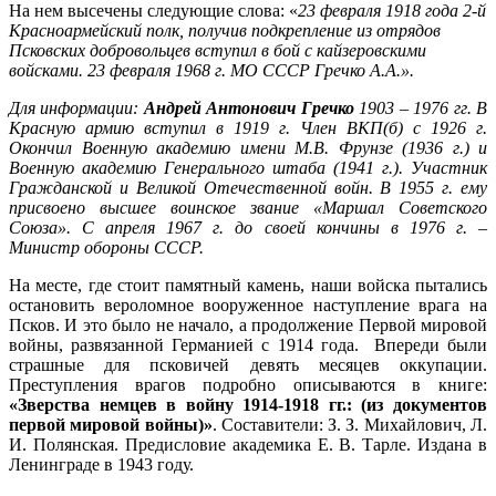
На нем высечены следующие слова: «
23 февраля 1918 года 2-й
Красноармейский полк, получив подкрепление из отрядов
Псковских добровольцев вступил в бой с кайзеровскими
войсками. 23 февраля 1968 г. МО СССР Гречко А.А.».
Для информации:
Андрей Антонович Гречко
1903 – 1976 гг. В
Красную армию вступил в 1919 г. Член ВКП(б) с 1926 г.
Окончил Военную академию имени М.В. Фрунзе (1936 г.) и
Военную академию Генерального штаба (1941 г.). Участник
Гражданской и Великой Отечественной войн. В 1955 г. ему
присвоено высшее воинское звание «Маршал Советского
Союза». C апреля 1967 г. до своей кончины в 1976 г. –
Министр обороны СССР.
На месте, где стоит памятный камень, наши войска пытались
остановить вероломное вооруженное наступление врага на
Псков. И это было не начало, а продолжение Первой мировой
войны, развязанной Германией с 1914 года. Впереди были
страшные для псковичей девять месяцев оккупации.
Преступления врагов подробно описываются в книге:
«Зверства немцев в войну 1914-1918 гг.: (из документов
первой мировой войны)»
. Составители: З. З. Михайлович, Л.
И. Полянская. Предисловие академика Е. В. Тарле. Издана в
Ленинграде в 1943 году.