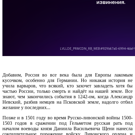
Добавим, Россия во все века была для Европы лакомым
кусочком, особенно для Германии. Но никакая история не
учила варваров, что всякий, кто захочет завладеть хотя бы
частью России, только смерть и найдёт на нашей земле. Все
знают, чем закончились события в 1242-ом, когда Александр
Невский, разбив немцев на Псковской земле, надолго отбил
желание у последних...
Позже и в 1501 году во время Русско-ливонской войны 1500-
1503 годов в сражении под Гельметом русская рать под
началом воеводы князя Даниила Васильевича Щени нанесла
сокрушительное поражение войску Ливонского ордена и