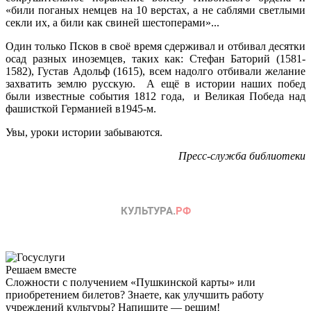
«били поганых немцев на 10 верстах, а не саблями светлыми
секли их, а били как свиней шестоперами»...
Один только Псков в своё время сдерживал и отбивал десятки
осад разных иноземцев, таких как: Стефан Баторий (1581-
1582), Густав Адольф (1615), всем надолго отбивали желание
захватить землю русскую. А ещё в истории наших побед
были известные события 1812 года, и Великая Победа над
фашисткой Германией в1945-м.
Увы, уроки истории забываются.
Пресс-служба библиотеки
Решаем вместе
Сложности с получением «Пушкинской карты» или
приобретением билетов? Знаете, как улучшить работу
учреждений культуры?
Напишите — решим!